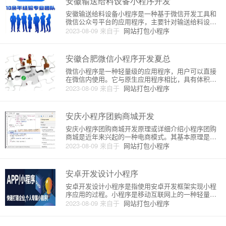
安徽输送给料设备小程序开发
安徽输送给料设备小程序是一种基于微信开发工具和
微信公众号平台的应用程序，主要针对输送给料设备
产品的在线销售、售后服务以及技术支持等业务进行
2023-08-09
来自于
网站打包小程序
设计和开发。本文将从原理和详细介绍两个方面来介
绍安徽输送给料设备小程序的开发过程。一、原理安
徽输送给料设备小程序的原理
安徽合肥微信小程序开发夏总
微信小程序是一种轻量级的应用程序，用户可以直接
在微信内使用。它与原生应用程序相比，具有体积
小、占用空间少、借助微信社交功能扩散的优势。微
2023-08-09
来自于
网站打包小程序
信小程序可以通过微信公众平台开发者工具进行开
发，同时也可以通过第三方开发工具进行开发。安徽
合肥微信小程序开发夏总是一家专
安庆小程序团购商城开发
安庆小程序团购商城开发原理或详细介绍小程序团购
商城是近年来兴起的一种电商模式。其基本原理是商
家发布商品信息，通过小程序的平台将商品信息推荐
2023-08-09
来自于
网站打包小程序
给潜在客户，通过团购的方式提供购买优惠，促进商
品的销售。下面将通过安庆小程序团购商城的开发流
程，详细介绍该模式的原理及
安卓开发设计小程序
安卓开发设计小程序是指使用安卓开发框架实现小程
序应用的过程。小程序是移动互联网上的一种轻量级
应用，相比于传统的app，小程序不需要下载安装即可
2023-08-09
来自于
网站打包小程序
使用，用户可以直接通过各大平台上的小程序入口进
入使用。从技术角度来看，小程序基于web开发技