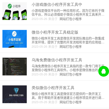
具小游戏开发工具是小游戏开
小游戏微信小程序开发工具中
小游戏是微信平台的一种应用形式，因为它依托于微
信平台，所以必须借助于微信小程序开发工具来开
发。微信小程序开发工具是一个用于开发微信小程序
2023-05-26
来自于
网站打包小程序
的编辑器。它支持 JavaScript、CSS 和 WXML 三种
语言，并且允许开发者实时预览小程序的效果，高效
快捷地进
微信小程序开发工具稳定版
微信小程序开发工具是微信开发团队推出的一款集成
开发环境，提供了完整的开发流程和丰富的应用组
件，帮助开发者快速构建小程序应用。本文将详细介
2023-05-26
来自于
网站打包小程序
绍微信小程序开发工具的原理和使用方法。一、微信
小程序工具的原理1.组成部分微信小程序开发工具由
两部分组成：IDE和调试器
乌海免费微信小程序开发工具
乌海免费微信小程序开发工具指的是一款专门用于开
发微信小程序的工具软件。小程序是微信推出的一个
轻量级的应用模式，不用下载安装，用户扫一扫即可
2023-05-26
来自于
网站打包小程序
使用，具有开发周期短、使用成本低、流量消耗少等
优势。以下是乌海免费微信小程序开发工具的原理和
详细介绍：原理：乌海免费微
类似微信小程序开发工具
微信小程序开发工具是微信官方提供的一款开发工
具，用于帮助开发者快速建立小程序项目并进行调
试、预览、上线等操作。在小程序开发工具中，开发
2023-05-26
来自于
网站打包小程序
者可以使用类似HTML、CSS、JS的语言进行开发，