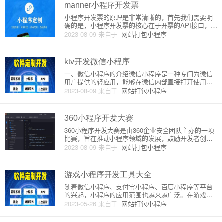
术，通过轻量级前端框架
manner小程序开发票
小程序开发票的原理是非常清晰的，首先我们需要明
确的是，小程序开发票的核心在于开票的API接口，我
们可以调用相关的API接口来进行开票操作，这个开票
2023-08-09
来自于
网站打包小程序
API接口是提供给各种发票开票工具和应用程序的。小
程序开发票是通过开发票工具来实现的，发票工具可
以自行开发，也
ktv开发微信小程序
一、微信小程序的介绍微信小程序是一种专门为微信
用户提供的轻应用，能够在微信内部直接打开使用。
小程序对于用户而言，不需要下载安装，同时小程序
2023-08-09
来自于
网站打包小程序
还具备轻便、快速、体验好等特点。微信小程序的开
发采用前端框架技术进行开发，支持JavaScript、CS
S、HTML5
360小程序开发大赛
360小程序开发大赛是由360企业安全团队主办的一项
比赛，旨在推动小程序领域的发展，鼓励开发者创新
和试验。该比赛分为初赛和决赛两个阶段，参赛者需
2023-08-09
来自于
网站打包小程序
在规定时间内完成小程序开发，提交作品并通过评
审，最终有机会获得奖励和推广机会。首先，360小程
序开发大赛需要开发
游戏小程序开发工具大全
随着微信小程序、支付宝小程序、百度小程序等平台
的兴起，小程序的应用范围也越来越广泛。在游戏领
域，小程序也成为了一种趋势。那么，在游戏小程序
2023-05-26
来自于
网站打包小程序
开发中，都有哪些工具可以使用呢？本文将向大家详
细介绍游戏小程序开发工具大全。一、小游戏开发工