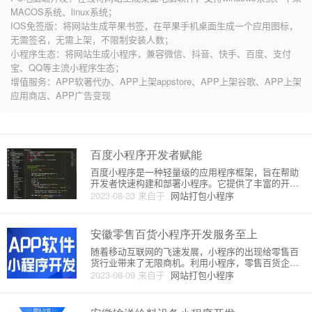
MACOS系统、linux系统；
IOS免签版：将网站生成苹果书签，在苹果手机桌面生成一个应用图标，
无需签名，无需上架，不限制安装人数；
小程序生态：将网站生成小程序，兼容微信、抖音、快手、百度、支付
宝、QQ等主流小程序生态；
增值服务：APP软著代办、APP上架appstore、APP上架谷歌、APP上架
应用商店、APP广告变现
百度小程序开发者赋能
百度小程序是一种轻量级的应用程序框架，旨在帮助
开发者快速构建和部署小程序。它提供了丰富的开发
接口和工具，以便开发者能够专注于业务逻辑的实
2023-08-23
来自于
网站打包小程序
现，而不用过多关注底层的技术细节。百度小程序的
赋能主要体现在以下几个方面。1. 快速开发：百度小
程序提供了一套便捷的开发
安徽零售百货小程序开发服务至上
随着移动互联网的飞速发展，小程序的出现给零售百
货行业带来了无限商机。利用小程序，零售百货企业
可以在用户购物体验、产品推广、会员管理等方面实
2023-08-09
来自于
网站打包小程序
现多种营销方式，提升用户体验和品牌形象。以下是
安徽零售百货小程序开发服务至上的详细介绍。一、
小程序优势1. 用户体验佳