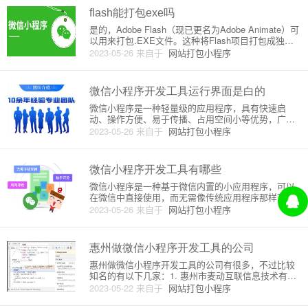
flash能打包exe吗
是的，Adobe Flash（现已更名为Adobe Animate）可
以用来打包.EXE文件。这种将Flash项目打包成独立
的可执行文件（即.EXE文件）的过程称为"发布项
2023-05-26
来自于
网站打包小程序
目"。一个独立的.EXE文件可以在没有安装Adobe Fla
sh Player的计算
微信小程序开发工具运行界面是白的
微信小程序是一种轻量级的应用程序，具有快速启
动、操作方便、易于传播、占用空间小等优势，广泛
应用于生活娱乐、研究学习、商业服务等领域。微信
2023-05-26
来自于
网站打包小程序
小程序的开发需要使用微信小程序开发工具，它是可
视化的开发工具，集成了编译器、调试器、样式编辑
器、组件库等功能，可以方便地
微信小程序开发工具有哪些
微信小程序是一种基于微信内置的小应用程序，可以
在微信中直接使用，而无需像传统应用程序那样下
载、安装和卸载。微信小程序可以拥有比较完整的用
2023-05-26
来自于
网站打包小程序
户界面和交互体验，同时也支持与微信生态下的其他
业务进行无缝连接和交互。微信小程序的开发工具包
括以下几个部分：1. 微信开
惠州做微信小程序开发工具的公司
惠州做微信小程序开发工具的公司有很多，不过比较
知名的有以下几家：1. 惠州市麦动互联信息技术有限
公司惠州市麦动互联信息技术有限公司成立于2013
2023-05-22
来自于
网站打包小程序
年，是一家专注于移动互联网研发和服务的科技企