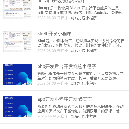
uni-app开发微信小程序
Uni-app是一款使用 Vue.js 开发跨平台应用的工具，
同时支持编译成微信小程序、H5、Android、iOS等多
个平台的应用。Uni-app对于开发者来说有很多优点：
2023-08-09
来自于
网站打包小程序
1.无需学习多个开发语言，只需要掌握 Vue.js ，就可
以开发多平台应⽤2.开发
shell 开发小程序
Shell是一种脚本语言，通过脚本实现一系列命令的自
动化执行，例如复制、移动、删除等文件操作，还包
括系统内部操作等。常用的Shell有Bash、Zsh、Ksh
2023-08-09
来自于
网站打包小程序
等。开发Shell小程序的步骤：1. 编写脚本文件使用Lin
ux或Mac OS X操作系统的用户可
php开发后台开发答题小程序
答题小程序是一种交互式教学软件，可以有效提高学
生对知识点的掌握程度。其中，后台开发是答题小程
序的重要组成部分之一。本文将从原理和详细介绍两
2023-08-09
来自于
网站打包小程序
个方面来讲解如何用PHP开发一个答题小程序的后
台。一、原理答题小程序后台开发的原理是利用PHP
编写接口，通过接收和返回
app开发小程序开发h5页面
随着智能移动设备的普及和互联网技术的进步，移动
应用的需求也在不断增加。为满足用户的需求，使其
轻松方便地获取信息和服务，越来越多的企业开始关
2023-08-09
来自于
网站打包小程序
注移动应用的开发。因此，本文将从 app 开发、小程
序开发和 H5 页面开发三个方面详细介绍这三种移动