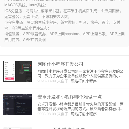
MACOS系统、linux系统；
IOS免签版：将网站生成苹果书签，在苹果手机桌面生成一个应用图标，
无需签名，无需上架，不限制安装人数；
小程序生态：将网站生成小程序，兼容微信、抖音、快手、百度、支付
宝、QQ等主流小程序生态；
增值服务：APP软著代办、APP上架appstore、APP上架谷歌、APP上架
应用商店、APP广告变现
阿图什小程序开发公司
阿图什小程序开发公司是一家专注于小程序开发的公
司，致力于为企事业单位以及个人提供高品质的小程
序开发服务。以下是对阿图什小程序开发公司的原理
2023-08-09
来自于
网站打包小程序
和详细介绍。1. 原理小程序是指在手机系统里独立存
在的应用程序，不需要下载安装，用户可以直接打开
使用。小程序具有轻便、
安卓开发和小程序哪个难做一点
安卓开发和小程序都是目前非常火热的开发领域，两
者都是开发移动端应用的方式。虽然两者都有着相似
的功能和用户体验，但是两种开发方式还是有一定的
2023-08-09
来自于
网站打包小程序
差异。接下来我会从两者的原理、技术难点、开发难
度和适用场景等角度进行一一对比。1. 原理安卓开发
基于 Java 语言和