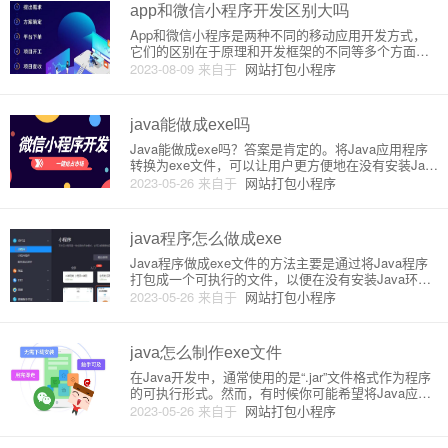
应用的原理和技术
app和微信小程序开发区别大吗
App和微信小程序是两种不同的移动应用开发方式，
它们的区别在于原理和开发框架的不同等多个方面。
1. 原理App是指安装在手机或平板电脑上的应用程
2023-08-09
来自于
网站打包小程序
序，具有独立性，需要下载和安装。App可以访问设
备上不同的硬件和软件功能，例如相机、麦克风、通
知等。它们运行在操
java能做成exe吗
Java能做成exe吗？答案是肯定的。将Java应用程序
转换为exe文件，可以让用户更方便地在没有安装Jav
a环境的计算机上运行该程序。有几种方法可以将Java
2023-05-26
来自于
网站打包小程序
程序转换为exe文件，本文将为您介绍三种常用方式。
方法一：使用Launch4j工具1. 下载并安
java程序怎么做成exe
Java程序做成exe文件的方法主要是通过将Java程序
打包成一个可执行的文件，以便在没有安装Java环境
的计算机上直接运行。这需要使用一些第三方工具，
2023-05-26
来自于
网站打包小程序
如Launch4j、Excelsior JET和JWrapper等。本教程将
采用Launch4j工具为例
java怎么制作exe文件
在Java开发中，通常使用的是“.jar”文件格式作为程序
的可执行形式。然而，有时候你可能希望将Java应用
程序编译成一个“.exe”文件，这样可以让不熟悉Java技
2023-05-26
来自于
网站打包小程序
术的用户轻松地在Windows操作系统上运行Java应用
程序。接下来，我将详细介绍如何将J