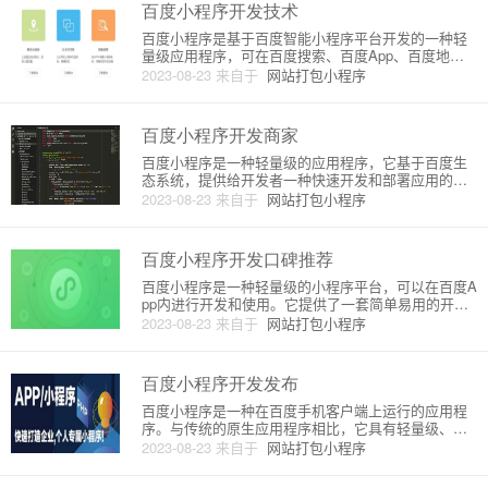
的原理与其他小程序平台类似
百度小程序开发技术
百度小程序是基于百度智能小程序平台开发的一种轻
量级应用程序，可在百度搜索、百度App、百度地图
等产品中进行展示和访问。本文将详细介绍百度小程
2023-08-23
来自于
网站打包小程序
序的开发技术原理。1. 概述百度小程序采用了基于Vu
e框架的MVVM架构，开发者可以通过使用百度小程序
开发框架和相关
百度小程序开发商家
百度小程序是一种轻量级的应用程序，它基于百度生
态系统，提供给开发者一种快速开发和部署应用的方
式。小程序可以在百度App内部运行，不需要用户下
2023-08-23
来自于
网站打包小程序
载和安装，具有开发成本低、用户体验好等优点。下
面我将为你详细介绍百度小程序的开发原理以及一些
相关内容。1. 小程序的
百度小程序开发口碑推荐
百度小程序是一种轻量级的小程序平台，可以在百度A
pp内进行开发和使用。它提供了一套简单易用的开发
工具和丰富的组件库，使开发者能够快速创建和发布
2023-08-23
来自于
网站打包小程序
小程序。下面将详细介绍百度小程序的开发口碑和推
荐原因。**1. 开发简单易用**：百度小程序提供了一套
强大的开发工
百度小程序开发发布
百度小程序是一种在百度手机客户端上运行的应用程
序。与传统的原生应用程序相比，它具有轻量级、快
速开发和无需下载安装的特点。本文将介绍百度小程
2023-08-23
来自于
网站打包小程序
序的开发和发布过程。百度小程序的开发流程主要分
为以下几个步骤：1. 注册百度开发者账号：在开始开