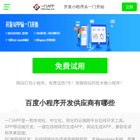
注册
开发小程序从一门开始
免费试用
网站打包小程序，免费试用7天！用做网站的技术做小程序！
百度小程序开发供应商有哪些
一门APP是一款本地化、中文化、简化的云端跨平台在线开发工具。
APP移动端开发：一键在线将网页生成APP，网站生成APP，兼容安卓
和苹果双端；
PC电脑端开发：在线将网站生成桌面电脑软件，支持windows系统、苹果