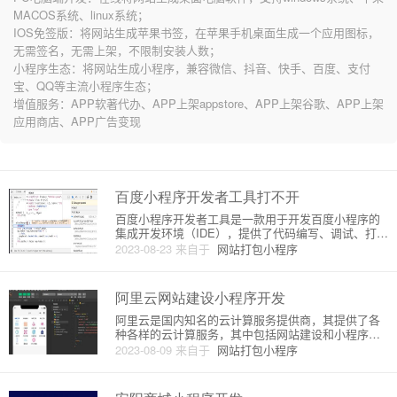
MACOS系统、linux系统；
IOS免签版：将网站生成苹果书签，在苹果手机桌面生成一个应用图标，
无需签名，无需上架，不限制安装人数；
小程序生态：将网站生成小程序，兼容微信、抖音、快手、百度、支付
宝、QQ等主流小程序生态；
增值服务：APP软著代办、APP上架appstore、APP上架谷歌、APP上架
应用商店、APP广告变现
百度小程序开发者工具打不开
百度小程序开发者工具是一款用于开发百度小程序的
集成开发环境（IDE），提供了代码编写、调试、打包
等开发工作的功能。有时候，我们可能会遇到无法打
2023-08-23
来自于
网站打包小程序
开开发者工具的情况，这可能是由于以下几个原因导
致的：1. 硬件要求不满足：百度小程序开发者工具要
求的硬件配置较高，
阿里云网站建设小程序开发
阿里云是国内知名的云计算服务提供商，其提供了各
种各样的云计算服务，其中包括网站建设和小程序开
发。下面将为大家介绍阿里云网站建设小程序开发的
2023-08-09
来自于
网站打包小程序
相关知识。1. 网站建设阿里云提供了全面的网站建设
服务，包括域名注册、网站托管、CDN加速等等，其
中最重要的是网站托管