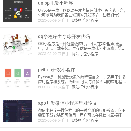
unipp开发小程序
Unipp是一款可以帮助开发者快速创建小程序的平台，
它可以帮助我们省去繁琐的开发环节，让我们专注于
小程序的实现与功能优化。下面，我将详细介绍Unipp
2023-08-09
来自于
网站打包小程序
的原理和使用方法。一、Unipp的原理Unipp使用的是
无代码开发平台，即所谓的“Low Code”技术，
qq小程序生存球开发代码
QQ小程序是一种轻量级应用，可以在QQ里直接运
行，无需下载安装。生存球是一款休闲小游戏，暴击
率高，游戏时长短，非常适合在闲暇之余打发时间。
2023-08-09
来自于
网站打包小程序
下面将介绍QQ小程序生存球开发的原理和代码实现。
1. 开发工具和环境QQ小程序开发需要使用QQ开发者
工具，工具下载网址
python开发小程序
Python是一种最受欢迎的编程语言之一，适用于许多
应用程序和系统。Python可以与许多不同的应用程序
和程序库集成使用，包括用于创建小程序的小程序框
2023-08-09
来自于
网站打包小程序
架。在本文中，我们将讨论使用Python编写小程序的
原理和详细介绍。小程序是在移动设备上运行的应用
程序，“
app开发微信小程序毕业论文
微信小程序是微信推出的一种全新的应用形态，它不
需要下载安装即可使用，用户可以在微信内直接打开
使用，具有体积小、加载快、具备社交传播性等特
2023-08-09
来自于
网站打包小程序
点。相比于传统的APP，微信小程序开发相对简单，
无需专业的编译环境和进行热更新等操作，成为了现