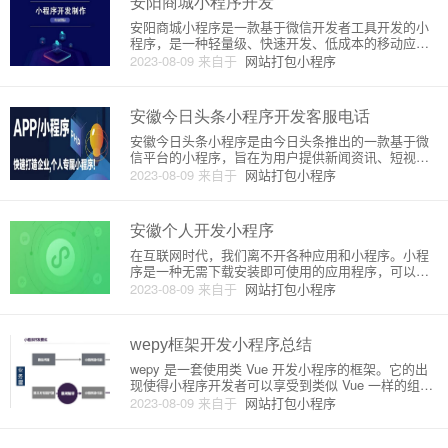
安阳商城小程序开发
安阳商城小程序是一款基于微信开发者工具开发的小
程序，是一种轻量级、快速开发、低成本的移动应
用。它能够让商家快速建立起一个移动电商平台，提
2023-08-09
来自于
网站打包小程序
供商品展示、购物车、下单购买、支付等功能，让用
户在小程序里完成全部购物流程。安阳商城小程序的
开发主要分为以下几个步骤：1
安徽今日头条小程序开发客服电话
安徽今日头条小程序是由今日头条推出的一款基于微
信平台的小程序，旨在为用户提供新闻资讯、短视
频、图片分享等多种服务。小程序开发客服电话是今
2023-08-09
来自于
网站打包小程序
日头条为了方便用户查询和咨询相关问题而设置的一
项服务，本文将对其进行原理和详细介绍。一、安徽
今日头条小程序开发客服电话的
安徽个人开发小程序
在互联网时代，我们离不开各种应用和小程序。小程
序是一种无需下载安装即可使用的应用程序，可以在
平台内被使用，用户使用完即可关闭。近年来，小程
2023-08-09
来自于
网站打包小程序
序快速发展，为大众带来了更多便捷服务。本文将介
绍在安徽地区如何开发个人小程序。开发环境及工具
首先，我们需要准备好开发环
wepy框架开发小程序总结
wepy 是一套使用类 Vue 开发小程序的框架。它的出
现使得小程序开发者可以享受到类似 Vue 一样的组件
化方式、computed、watch 等特性，大幅提高了小程
2023-08-09
来自于
网站打包小程序
序开发效率和代码可维护性。wepy 的设计思想是 "开
发小程序像写 Vue"，开发者编写