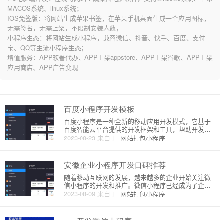
MACOS系统、linux系统；
IOS免签版：将网站生成苹果书签，在苹果手机桌面生成一个应用图标，
无需签名，无需上架，不限制安装人数；
小程序生态：将网站生成小程序，兼容微信、抖音、快手、百度、支付
宝、QQ等主流小程序生态；
增值服务：APP软著代办、APP上架appstore、APP上架谷歌、APP上架
应用商店、APP广告变现
百度小程序开发模板
百度小程序是一种全新的移动应用开发模式，它基于
百度智能云平台提供的开发框架和工具，帮助开发者
快速构建和部署小程序。本文将介绍百度小程序开发
2023-08-23
来自于
网站打包小程序
的原理和详细步骤，帮助读者对百度小程序有一个全
面的了解。一、百度小程序开发原理百度小程序开发
的原理与其他小程序平台类似
安徽企业小程序开发口碑推荐
随着移动互联网的发展，越来越多的企业开始关注微
信小程序的开发和推广。微信小程序已经成为了企业
宣传、服务、营销等多种功能的利器，不仅可以提升
2023-08-09
来自于
网站打包小程序
企业的品牌形象和粉丝粘性，还可以实现更多的商业
价值。安徽企业小程序开发已经呈现出蓬勃的发展态
势，有很多技术团队和服务公