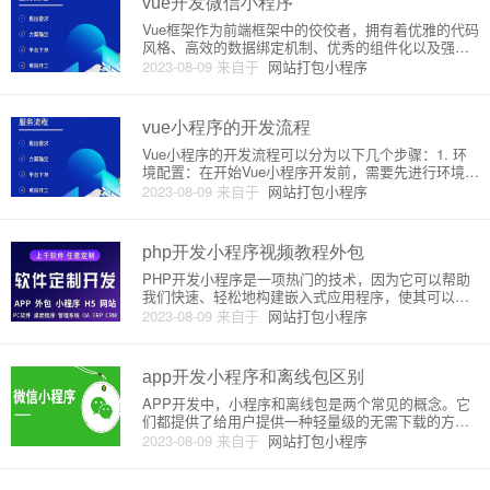
vue开发微信小程序
Vue框架作为前端框架中的佼佼者，拥有着优雅的代码
风格、高效的数据绑定机制、优秀的组件化以及强大
的工具库等特性，备受广大前端开发者的青睐。而微
2023-08-09
来自于
网站打包小程序
信小程序，作为一种轻量级的应用形态，也迅速地走
进了我们的生活。那么，有没有一种方式能够把这两
者结合起来呢？答案是肯
vue小程序的开发流程
Vue小程序的开发流程可以分为以下几个步骤：1. 环
境配置：在开始Vue小程序开发前，需要先进行环境配
置。Vue小程序需要依赖Node.js，安装Node.js后，可
2023-08-09
来自于
网站打包小程序
以使用脚手架vue-cli快速创建项目。2. 项目创建：使
用vue-cli创建Vue小程序
php开发小程序视频教程外包
PHP开发小程序是一项热门的技术，因为它可以帮助
我们快速、轻松地构建嵌入式应用程序，使其可以在
主流的移动操作系统平台上运行。在本文中，我们将
2023-08-09
来自于
网站打包小程序
详细介绍如何开发小程序和如何将其外包。小程序是
指在主流的移动操作系统平台上运行的轻量级应用，
比如iOS和Androi
app开发小程序和离线包区别
APP开发中，小程序和离线包是两个常见的概念。它
们都提供了给用户提供一种轻量级的无需下载的方式
来使用APP的方式。不过，小程序和离线包的实现方
2023-08-09
来自于
网站打包小程序
式和使用场景都有所不同。小程序是一种轻量级的应
用，仅需要消耗少量的硬件资源，用户可以直接在浏