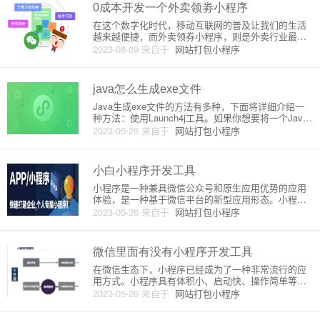
览器中使用。小程序的运
0成本开发一个外卖领劵小程序
在这个数字化时代，移动互联网的普及让我们的生活
越来越便捷，而外卖领券小程序，则是外卖行业最为
流行的推广方式之一。它可以使消费者直接在小程序
2023-08-09
来自于
网站打包小程序
内领取优惠券，提升消费者对商家的黏性和忠诚度。
那么如何0成本开发一个外卖领券小程序呢？接下来我
将为大家详细介绍一下。首
java怎么生成exe文件
Java生成exe文件的方法有多种，下面将详细介绍一
种方法：使用Launch4j工具。如果你想要将一个Java
程序（JAR文件）打包成Windows可执行文件（.exe
2023-05-26
来自于
网站打包小程序
文件），Launch4j是一个很好的工具。这个工具可以
生成一个exe文件，它可以运行Ja
小白小程序开发工具
小程序是一种兼具微信公众号和原生应用优势的应用
体验，是一种基于微信平台的新型应用形态。小程序
相比于原生应用，不需要下载安装即可使用，用户使
2023-05-26
来自于
网站打包小程序
用完毕后，直接关闭即可，没有后续的推广和维护成
本。小程序由微信官方提供平台服务，包括应用的开
发工具、开发文档等。其中，
微信里面有没有小程序开发工具
在微信生态下，小程序已经成为了一种非常流行的应
用方式。小程序具有体积小、启动快、操作简单等优
势，更加方便用户使用。那么，微信里小程序是如何
2023-05-26
来自于
网站打包小程序
开发的呢？这就涉及到了小程序开发工具的使用。小
程序开发工具是微信推出的一款集开发、调试、预览