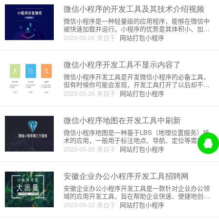
和上传等功能于一体的应用程
微信小程序的开发工具及其技术介绍视频
微信小程序是一种轻量级的应用程序，能够在微信中
被快速加载并运行。小程序的优势是其体积小、加载
快、易于分享和使用。所以，微信小程序的开发工具
2023-05-26
来自于
网站打包小程序
及其技术介绍非常重要。开发工具：微信开发者工具
微信小程序的开发工具是微信官方提供的，叫做微信
开发者工具。它是一款集开发
微信小程序开发工具不显示内容了
微信小程序开发工具是开发微信小程序的必备工具，
但有时候你可能会发现，开发工具打开了以后却不显
示内容了。那么这是什么原因导致的呢？下面我将从
2023-05-26
来自于
网站打包小程序
原理和详细介绍方面来给大家解答。一、原理微信小
程序开发工具是基于浏览器内核（Webkit）实现的，
也就是说，当我们在开
微信小程序地图在开发工具中刷新
微信小程序地图是一种基于LBS（地理位置服务）技
术的应用，一般用于标注地点、导航、定位等需求，
而在开发和调试时，如何刷新地图是一个很重要的问
2023-05-26
来自于
网站打包小程序
题。本文将结合微信小程序开发工具，对刷新地图的
原理和详细介绍进行探讨。一、地图刷新原理在微信
小程序中，通过API调用
安徽企业办公小程序开发工具招聘网
安徽企业办公小程序开发工具是一款针对企业办公领
域的应用开发工具，旨在帮助企业快速、便捷地创建
符合自身需求的小程序。该开发工具主要涉及到以下
2023-05-22
来自于
网站打包小程序
几个方面：一、开发工具平台介绍安徽企业办公小程