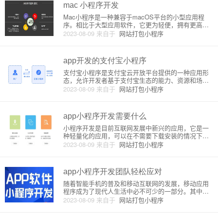
细步骤。二、微信小程序支
mac 小程序开发
Mac小程序是一种兼容于macOS平台的小型应用程
序。相比于大型应用软件，它更为轻便，拥有更高的
响应速度，并且只需要占用较少的系统资源。Mac小
2023-08-09
来自于
网站打包小程序
程序的设计理念源于传统的桌面应用程序，但其开发
过程却比桌面应用程序更简单、更直接。那么，如何
开发Mac小程序呢？
app开发的支付宝小程序
支付宝小程序是支付宝云开放平台提供的一种应用形
态，允许开发者基于支付宝生态的能力、资源和场
景，快速构建出功能丰富、用户体验良好、商业价值
2023-08-09
来自于
网站打包小程序
突出的小程序。支付宝小程序开发需要遵循一系列的
规范和标准，开发者需要了解支付宝小程序的架构和
原理，才能更好地开发出具有商
app小程序开发需要什么
小程序开发是目前互联网发展中新兴的应用，它是一
种轻量化的应用，可以在不需要下载安装的情况下直
接使用。目前市面上有很多可以进行小程序开发的平
2023-08-09
来自于
网站打包小程序
台，例如阿里巴巴的支付宝小程序、微信小程序、百
度小程序等。小程序开发需要了解一些基本原理和技
术要求。一、基本原理小程序
app小程序开发团队轻松应对
随着智能手机的普及和移动互联网的发展，移动应用
程序成为了现代人生活中必不可少的一部分。其中，a
pp和小程序最受欢迎。而对于企业、机构和个人而
2023-08-09
来自于
网站打包小程序
言，开发一款好的app小程序或许是一个不错的选择。
但是，开发一个app小程序并不是一件容易的事情，需