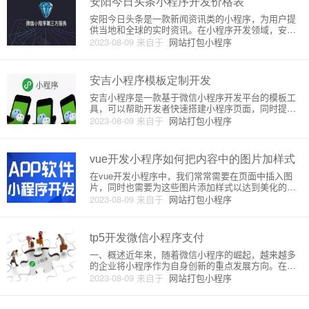
安阳今日头条小程序开发价格表
安阳今日头条是一款新闻资讯类的小程序，为用户提
供当地和全球的实时资讯。在小程序开发领域，安阳
今日头条小程序的开发是一项非常热门的需求。那
2023-08-09
来自于
网站打包小程序
么，开发安阳今日头条小程序的成本是多少呢？本文
将会为您介绍安阳今日头条小程序开发的价格。首
先，安阳今日头条小程序的开发需
安吉小程序模板定制开发
安吉小程序是一款基于微信小程序开发平台的模板工
具，可以帮助开发者快速搭建小程序页面，同时提供
一些常用的组件和接口，方便开发者进行功能扩展。
2023-08-09
来自于
网站打包小程序
安吉小程序模板定制开发是指根据客户的需求，对安
吉小程序进行界面设计和功能开发，最终生成符合客
户需求的小程序。安吉小程序
vue开发小程序如何把内容中的图片加样式
在vue开发小程序中，我们常常需要在页面中插入图
片，同时也需要为这些图片添加样式以达到美化的效
果。那么，在vue开发小程序中，如何把内容中的图片
2023-08-09
来自于
网站打包小程序
加样式呢？下面将为您详细介绍。一、给图片添加样
式的原理在vue开发小程序中，给图片添加样式本质上
就是对图片的标签
tp5开发微信小程序支付
一、概述近年来，随着微信小程序的崛起，越来越多
的企业将小程序作为自身创新的重点发展方向。在小
程序开发过程中，微信支付作为实现商业化的重要手
2023-08-09
来自于
网站打包小程序
段，自然成为了开发人员必须要掌握的技术之一。本
文将介绍如何在TP5框架中开发微信小程序支付的详