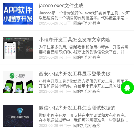
要一支专业的开发
jacoco exec文件生成
Jacoco是一个非常流行的Java代码覆盖率工具，它可
以迅速得到一个项目的代码覆盖率。代码覆盖率是评
估一个项目的测试质量的重要指标，它测量了在执行
2023-05-26
来自于
网站打包小程序
测试用例时执行了哪些代码，并由此为我们提供有关
代码质量、可维护性和潜在缺陷的重要信息。Jacoco
通过生成一
小程序开发工具怎么发布文章内容
为了让更多的用户能够看到和使用小程序，开发者需
要将自己编写好的小程序上传到微信公众平台，并经
过审核后才能在公众号或小程序搜索框中被用户找
2023-05-26
来自于
网站打包小程序
到。本文将介绍小程序开发者如何发布文章内容。1.
登录小程序开发者工具首先，开发者需要在小程序开
发者工具中完成相关调试和
西安小程序开发工具显示登录失败
小程序开发工具是微信官方提供的开发工具，可用于
开发和调试小程序。在使用小程序开发工具的过程
中，有些用户可能会遇到“登录失败”的问题。那么，为
2023-05-26
来自于
网站打包小程序
什么会出现这种问题呢？1. 网络问题首先，登录失败
可能与网络问题有关。小程序开发工具需要连接互联
网进行登录，在网络状
微信小程序开发工具怎么测试数据的
微信小程序开发工具支持在本地调试和发布小程序。
在本地调试过程中，我们可能需要准备一些测试数
据，以确保小程序的功能和界面正常运行。微信小程
2023-05-26
来自于
网站打包小程序
序开发工具内置了一个调试工具，可以模拟真实的用