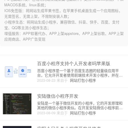
MACOS系统、linux系统；
IOS免签版：将网站生成苹果书签，在苹果手机桌面生成一个应用图标，
无需签名，无需上架，不限制安装人数；
小程序生态：将网站生成小程序，兼容微信、抖音、快手、百度、支付
宝、QQ等主流小程序生态；
增值服务：APP软著代办、APP上架appstore、APP上架谷歌、APP上架
应用商店、APP广告变现
百度小程序支持个人开发者吗苹果版
百度小程序是一个基于百度生态圈的轻量级应用平
台，它允许开发者使用前端技术开发小程序，并在百
度搜索、百度 App、百度指数等多个入口进行展示和
2023-08-23
来自于
网站打包小程序
运行。百度小程序支持个人开发者，这意味着任何人
都可以注册成为百度小程序开发者，无论是个人开发
者还是企业开发者。作为个
安陆微信小程序开发
安陆是一个基于微信开发的小程序，它的开发原理和
其他的微信小程序类似。在开发安陆微信小程序前，
需要了解一些基本概念和技能。微信小程序是一种出
2023-08-09
来自于
网站打包小程序
现在2017年的新型移动应用，它使用微信的一部分技
术，并且在微信客户端中运行。因此，用户不需要下
载或安装，只需要搜索进