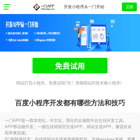
注册
开发小程序从一门开始
免费试用
网站打包小程序，免费试用7天！用做网站的技术做小程序！
百度小程序开发都有哪些方法和技巧
一门APP是一款本地化、中文化、简化的云端跨平台在线开发工具。
APP移动端开发：一键在线将网页生成APP，网站生成APP，兼容安卓
和苹果双端；
PC电脑端开发：在线将网站生成桌面电脑软件，支持windows系统、苹果