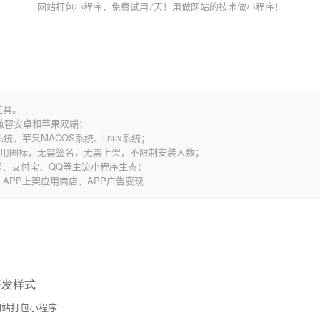
网站打包小程序，免费试用7天！用做网站的技术做小程序！
工具。
，兼容安卓和苹果双端；
统、苹果MACOS系统、linux系统；
应用图标，无需签名，无需上架，不限制安装人数；
、支付宝、QQ等主流小程序生态；
歌、APP上架应用商店、APP广告变现
开发样式
站打包小程序