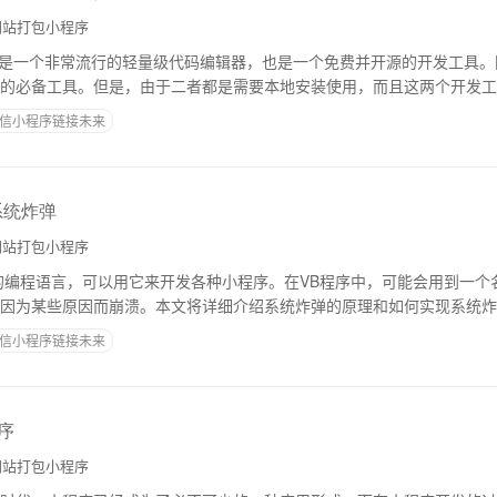
站打包小程序
dio Code 是一个非常流行的轻量级代码编辑器，也是一个免费并开源的开发工
的必备工具。但是，由于二者都是需要本地安装使用，而且这两个开发工
两者结合使用成为很多开
信小程序链接未来
系统炸弹
站打包小程序
的编程语言，可以用它来开发各种小程序。在VB程序中，可能会用到一个名
因为某些原因而崩溃。本文将详细介绍系统炸弹的原理和如何实现系统炸
统炸弹的原理。在计算机中，会有一个叫做
信小程序链接未来
序
站打包小程序