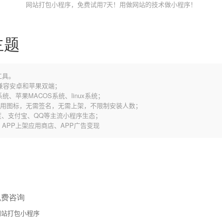
网站打包小程序，免费试用7天！用做网站的技术做小程序！
主题
工具。
，兼容安卓和苹果双端；
统、苹果MACOS系统、linux系统；
应用图标，无需签名，无需上架，不限制安装人数；
、支付宝、QQ等主流小程序生态；
歌、APP上架应用商店、APP广告变现
免费咨询
站打包小程序