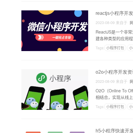
reactjs小程序开
2023-08-09
来自于
网
ReactJS是一个非
建各种类型的应用程
JS构建小程序。什
Tags:
小程序打包
小
o2o小程序开发资
2023-08-09
来自于
网
O2O（Online
相结合，实现从线上
速崛起，并成为中国
Tags:
小程序打包
小
h5小程序快速开