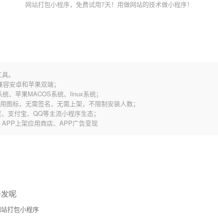
网站打包小程序，免费试用7天！用做网站的技术做小程序！
工具。
，兼容安卓和苹果双端；
统、苹果MACOS系统、linux系统；
应用图标，无需签名，无需上架，不限制安装人数；
、支付宝、QQ等主流小程序生态；
歌、APP上架应用商店、APP广告变现
开发呢
站打包小程序