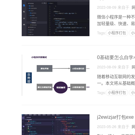
2023-08-09
来自于
网
微信小程序是一种不
加轻量级、快速、易
用微信小程序开发工
Tags:
小程序打包
小
0基础要怎么自学
2023-08-09
来自于
网
随着移动互联网的发
一。本文将从基础概
可在微信等平台上进
Tags:
小程序打包
小
j2ewizjar打包exe
2023-05-26
来自于
网