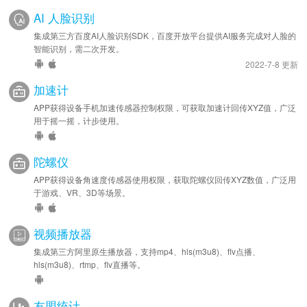
AI 人脸识别
集成第三方百度AI人脸识别SDK，百度开放平台提供AI服务完成对人脸的
智能识别，需二次开发。
2022-7-8 更新
加速计
APP获得设备手机加速传感器控制权限，可获取加速计回传XYZ值，广泛
用于摇一摇，计步使用。
陀螺仪
APP获得设备角速度传感器使用权限，获取陀螺仪回传XYZ数值，广泛用
于游戏、VR、3D等场景。
视频播放器
集成第三方阿里原生播放器，支持mp4、hls(m3u8)、flv点播、
hls(m3u8)、rtmp、flv直播等。
友盟统计