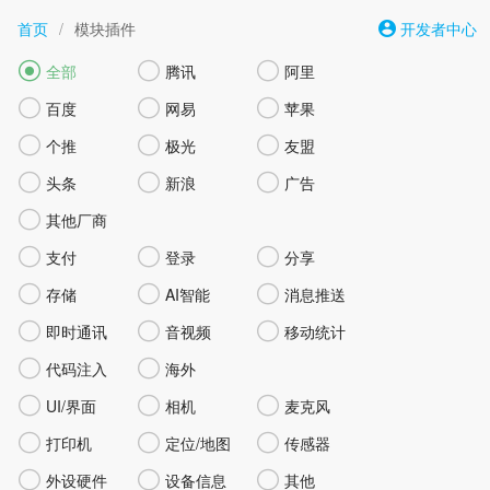
首页
/
模块插件
开发者中心



全部
腾讯
阿里



百度
网易
苹果



个推
极光
友盟



头条
新浪
广告

其他厂商



支付
登录
分享



存储
AI智能
消息推送



即时通讯
音视频
移动统计


代码注入
海外



UI/界面
相机
麦克风



打印机
定位/地图
传感器



外设硬件
设备信息
其他