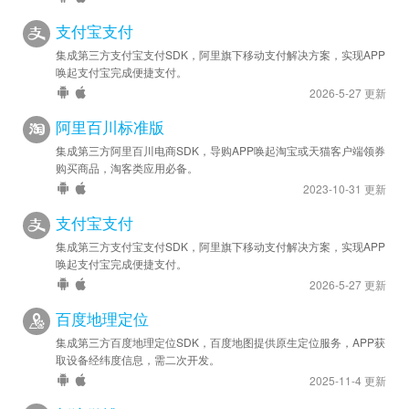
定的服务器接口地址，请详见 DEMO 文档，支持 Android &
支付宝支付
iOS。
集成第三方支付宝支付SDK，阿里旗下移动支付解决方案，实现APP
安卓优化 - 已升级 SDK 至 v6.3.0
唤起支付宝完成便捷支付。
苹果优化 - 已升级 SDK 至 v2.10.0
2026-5-27 更新
阿里百川标准版
2023-02-27
安卓优化 - 已升级 SDK 至 v6.2.0
集成第三方阿里百川电商SDK，导购APP唤起淘宝或天猫客户端领券
购买商品，淘客类应用必备。
苹果优化 - 已升级 SDK 至 v2.9.0
2023-10-31 更新
2022-05-12
支付宝支付
安卓优化 - 已升级 SDK 至 v6.1.0
集成第三方支付宝支付SDK，阿里旗下移动支付解决方案，实现APP
唤起支付宝完成便捷支付。
2022-03-22
2026-5-27 更新
安卓优化 - 已升级 SDK 至 v6.0.1
百度地理定位
2022-03-15
集成第三方百度地理定位SDK，百度地图提供原生定位服务，APP获
安卓优化 - 已升级 SDK 至 v6.0.0
取设备经纬度信息，需二次开发。
2025-11-4 更新
2022-02-17