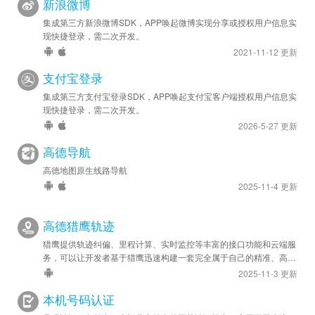
新浪微博
安卓优化 - 如果打包了 “用户协议与隐私” 插件，在用户同意协
集成第三方新浪微博SDK，APP唤起微博实现分享或授权用户信息实
议之前调用定位接口不会请求定位权限，返回定位失败。
现快捷登录，需二次开发。
2021-11-12 更新
2022-02-11
安卓优化 - 已升级 SDK 至 v5.6.2
支付宝登录
集成第三方支付宝登录SDK，APP唤起支付宝客户端授权用户信息实
2021-11-13
现快捷登录，需二次开发。
安卓优化 - 已升级 SDK 至 v5.6.0
2026-5-27 更新
苹果优化 - 已升级 SDK 至 v2.8.0
高德导航
2021-10-27
高德地图原生线路导航
苹果优化 - 已升级 SDK 版本至 v2.7.0
2025-11-4 更新
2021-10-22
高德猎鹰轨迹
安卓优化 - SDK 升级至 v5.5.1
猎鹰提供轨迹纠偏、里程计算、实时监控等丰富的接口功能和云端服
务，可以让开发者基于猎鹰迅速构建一套完全属于自己的精准、高效
2021-08-02
的轨迹管理系统，应用于车队管理、人员管理等领域。
2025-11-3 更新
安卓优化 - SDK 升级至 v5.4.0
苹果优化 - SDK 升级至 v2.6.9
本机号码认证