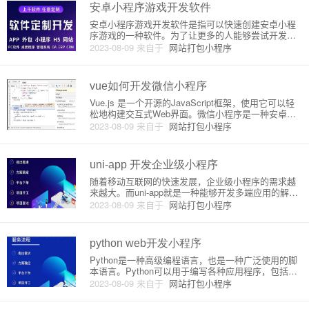
理和详细信息。一、概述安徽电
安卓小程序游戏开发软件
安卓小程序游戏开发软件是指可以快速创建安卓小程
序游戏的一种软件。为了让更多的人能够尝试开发出
自己的小程序游戏，并实现商业化的目的，各大软件
2023-08-09
来自于
网站打包小程序
厂商纷纷推出了各自的安卓小程序游戏开发工具，其
中市场占有率较高的有微信开发者工具、Hbuilder、A
ndroid S
vue如何开发微信小程序
Vue.js 是一个开源的JavaScript框架，使用它可以轻
松地构建交互式Web界面。微信小程序是一种安卓和i
OS操作系统下的现代化移动应用。微信小程序可以通
2023-08-09
来自于
网站打包小程序
过微信中的小程序平台获取。微信小程序以其快速响
应和交互式特性而受到开发者的赞扬。Vue.js
uni-app 开发企业级小程序
随着移动互联网的快速发展，企业级小程序的需求越
来越大。而uni-app就是一种能够开发多端应用的解决
方案，支持小程序、H5、APP等多个平台，非常适合
2023-08-09
来自于
网站打包小程序
企业级小程序的开发。在本文中，将详细介绍uni-app
的原理和开发企业级小程序的步骤。一、uni-app原
python web开发小程序
Python是一种高级编程语言，也是一种广泛使用的脚
本语言。Python可以用于编写各种应用程序，包括We
b应用程序，这就引出了Python Web开发。本文将介
2023-08-09
来自于
网站打包小程序
绍Python Web开发小程序的原理和详细介绍。一、W
eb开发框架与库Python下常用的W