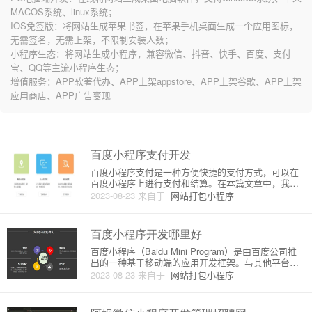
MACOS系统、linux系统；
IOS免签版：将网站生成苹果书签，在苹果手机桌面生成一个应用图标，
无需签名，无需上架，不限制安装人数；
小程序生态：将网站生成小程序，兼容微信、抖音、快手、百度、支付
宝、QQ等主流小程序生态；
增值服务：APP软著代办、APP上架appstore、APP上架谷歌、APP上架
应用商店、APP广告变现
百度小程序支付开发
百度小程序支付是一种方便快捷的支付方式，可以在
百度小程序上进行支付和结算。在本篇文章中，我将
为您介绍百度小程序支付的原理和详细操作步骤。
2023-08-23
来自于
网站打包小程序
一、百度小程序支付原理百度小程序支付基于百度的
支付接口，使用了百度蓝鲸开放平台提供的支付功
能。开发者可以通过百度蓝鲸开放
百度小程序开发哪里好
百度小程序（Baidu Mini Program）是由百度公司推
出的一种基于移动端的应用开发框架。与其他平台的
小程序相比，百度小程序具有独特的特点和优势。本
2023-08-23
来自于
网站打包小程序
文将详细介绍百度小程序的原理和开发优势。一、百
度小程序的原理百度小程序的原理可以归纳为以下几
个方面：