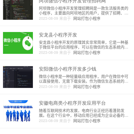
阿坝微信小程序开发管理招聘网
阿坝微信小程序开发管理招聘网是一款生活服务类的
小程序，主要面向阿坝地区的用户，提供了招聘、求
职、人才培训等服务。在该小程序中，许多企业可以
2023-08-09
来自于
网站打包小程序
上线发布招聘信息，同时大量求职者也可以在线查看
职位信息并提交简历。下面，我们将详细介绍阿坝微
信小程序开发管理的原理。首
安龙县小程序开发
安龙县小程序开发的原理其实非常简单，它是一种基
于微信平台的应用程序，可以在微信的生态系统内运
行。它没有独立的应用安装包，用户可以通过扫描二
2023-08-09
来自于
网站打包小程序
维码或搜索公众号进入小程序，只需要占用用户手机
很小的存储空间，即可使用其中的功能。小程序开发
一般包括以下步骤：1. 准
安阳微信小程序开发多少钱
微信小程序是一种轻量级应用程序，用户在微信中可
以直接使用，无需下载安装。作为微信生态系统的一
部分，微信小程序已经成为越来越多企业开发移动应
2023-08-09
来自于
网站打包小程序
用的首选方案。那么，安阳微信小程序开发需要多少
钱呢？一、微信小程序开发的原理和流程1. 原理微信
小程序是运行在微信平台
安徽电商类小程序开发应用平台
随着互联网技术的发展，电商行业正经历着蓬勃发
展。在这个行业中，移动应用已经成为企业必备的工
具，而小程序则成为了最受欢迎的应用之一。小程序
2023-08-09
来自于
网站打包小程序
的开发和应用在电商行业中得到越来越广泛的应用。
本文将重点介绍安徽电商类小程序开发应用平台的原