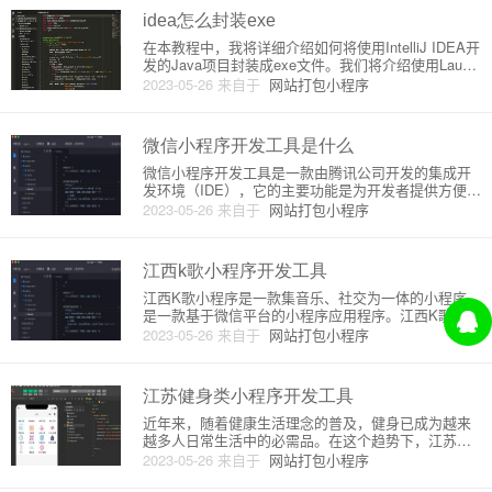
idea怎么封装exe
在本教程中，我将详细介绍如何将使用IntelliJ IDEA开
发的Java项目封装成exe文件。我们将介绍使用Launc
h4j工具将Java项目打包进一个可执行的exe文件，以
2023-05-26
来自于
网站打包小程序
达到将Java应用程序轻松分发和随处运行的效果。首
先，确保您的Java项目可以在
微信小程序开发工具是什么
微信小程序开发工具是一款由腾讯公司开发的集成开
发环境（IDE），它的主要功能是为开发者提供方便快
捷的小程序开发和调试环境。微信小程序开发工具具
2023-05-26
来自于
网站打包小程序
有易上手、低门槛、快速迭代的特点，可以让开发者
在一定程度上提高开发效率，同时也降低了开发成
本。微信小程序开发工具采
江西k歌小程序开发工具
江西K歌小程序是一款集音乐、社交为一体的小程序，
是一款基于微信平台的小程序应用程序。江西K歌小程
序的开发工具是微信开发者工具，其开发原理是使用
2023-05-26
来自于
网站打包小程序
小程序的框架和开发工具，借助微信提供的开发接口
来进行开发。下面将对江西K歌小程序开发工具做一个
详细介绍。一、江西K
江苏健身类小程序开发工具
近年来，随着健康生活理念的普及，健身已成为越来
越多人日常生活中的必需品。在这个趋势下，江苏健
身类小程序应运而生。本文将介绍江苏健身类小程序
2023-05-26
来自于
网站打包小程序
的开发原理和详细介绍。一、开发原理江苏健身类小