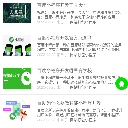
的，其原理类似于其他主流小程
百度小程序开发工具大全
标题：百度小程序开发工具大全：原理和详细介绍引
言：百度小程序是一种类似于微信小程序的应用，通
过百度的开放平台进行开发。为了方便开发者进行开
2023-08-23
来自于
网站打包小程序
发、测试和调试，百度提供了一系列开发工具。本文
将介绍百度小程序的开发工具，包括开发者工具、调
试器和性能监控工具等，并深
百度小程序开发官方服务商
百度小程序是一种在百度移动搜索App内运行的应用
程序，它有着与其他小程序平台相似的特点和逻辑。
作为一个百度小程序开发官方服务商，我将为您讲解
2023-08-23
来自于
网站打包小程序
百度小程序开发的原理和详细介绍。1. 设计理念和特
点： - 百度小程序采用的是一种无需安装即可使用的
轻量级应用模
百度小程序开发哪里有学校
百度小程序是一种基于百度生态系统的轻量级应用程
序，它提供了一种快速搭建和发布应用的方式。在这
篇文章中，我将为您介绍百度小程序的开发原理和详
2023-08-23
来自于
网站打包小程序
细介绍。一、百度小程序开发原理百度小程序的开发
原理基于Web技术栈，主要采用前端开发技术进行开
发，包括HTML、CSS
百度为什么要做智能小程序开发
百度之所以选择开发智能小程序，是为了进一步提升
用户体验，满足用户在移动端的需求。智能小程序是
一种轻量级的应用程序，用户无需下载安装，即可直
2023-08-23
来自于
网站打包小程序
接在小程序环境中使用。下面我将详细介绍百度为何