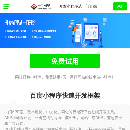
注册
开发小程序从一门开始
免费试用
网站打包小程序，免费试用7天！用做网站的技术做小程序！
百度小程序快速开发框架
一门APP是一款本地化、中文化、简化的云端跨平台在线开发工具。
APP移动端开发：一键在线将网页生成APP，网站生成APP，兼容安卓
和苹果双端；
PC电脑端开发：在线将网站生成桌面电脑软件，支持windows系统、苹果