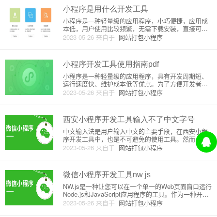
小程序是用什么开发工具
小程序是一种轻量级的应用程序，小巧便捷，应用成
本低，用户使用比较频繁，无需下载安装，直接可以
在线使用。小程序的开发工具有多款，其中最主要的
2023-05-26
来自于
网站打包小程序
是微信小程序开发工具。微信小程序开发工具，是一
种专门用来开发微信小程序的工具，是微信官方提供
的，免费提供给所有开发者使
小程序开发工具使用指南pdf
小程序是一种轻量级的应用程序，具有开发周期短、
运行速度快、维护成本低等优点。为了方便开发者开
发小程序，微信提供了一套开发工具，即微信开发者
2023-05-26
来自于
网站打包小程序
工具。在本文中，我们将详细介绍微信开发者工具的
使用指南和原理。一、下载安装微信开发者工具在开
发小程序之前需要下载微信开
西安小程序开发工具输入不了中文字号
中文输入法是用户输入中文的主要手段，在西安小程
序开发工具中，也是不可避免的使用工具。然而，有
时候我们会遇到一些问题，比如在西安小程序开发工
2023-05-26
来自于
网站打包小程序
具中无法输入中文字符，或者输入时字号出现问题，
这可能影响到我们的日常工作和进度。下面，我们将
分析这个问题的原因并提出解
微信小程序开发工具nw js
NW.js是一种让您可以在一个单一的Web页面窗口运行
Node.js和JavaScript应用程序的工具。作为一种开源
的跨平台桌面应用程序开发技术，NW.js已经越来越得
2023-05-26
来自于
网站打包小程序
到开发者们的关注和使用。1. NW.js的特点NW.js可以