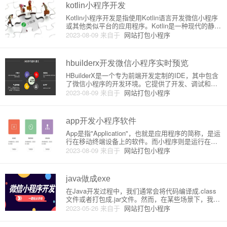
点即用、开发成
kotlin小程序开发
Kotlin小程序开发是指使用Kotlin语言开发微信小程序
或其他类似平台的应用程序。Kotlin是一种现代的静态
类型编程语言。它是一种跨平台的语言，可以用于We
2023-08-09
来自于
网站打包小程序
b、Android、iOS和JVM等不同的平台。Kotlin的语法
简洁明了，提升了代码的可读性
hbuilderx开发微信小程序实时预览
HBuilderX是一个专为前端开发定制的IDE，其中包含
了微信小程序的开发环境。它提供了开发、调试和发
布微信小程序的一站式解决方案。微信小程序开发中
2023-08-09
来自于
网站打包小程序
最重要的特性之一是实时预览，它可以让开发者在实
际代码编辑过程中实时看到小程序的渲染情况。下面
我们将详细介绍
app开发小程序软件
App是指"Application"，也就是应用程序的简称，是运
行在移动终端设备上的软件。而小程序则是运行在特
定平台上（比如微信、支付宝等）的轻量级应用程
2023-08-09
来自于
网站打包小程序
序。本文将从原理和详细介绍两个方面介绍APP和小
程序的开发。一、APP开发APP开发的原理APP开发
通
java做成exe
在Java开发过程中，我们通常会将代码编译成.class
文件或者打包成.jar文件。然而，在某些场景下，我们
希望将Java程序做成可执行的.exe文件，使得用户能
2023-05-26
来自于
网站打包小程序
够在不安装Java运行环境（JRE）的情况下运行我们
的程序。在这篇文章中，我将详细介绍将Jav