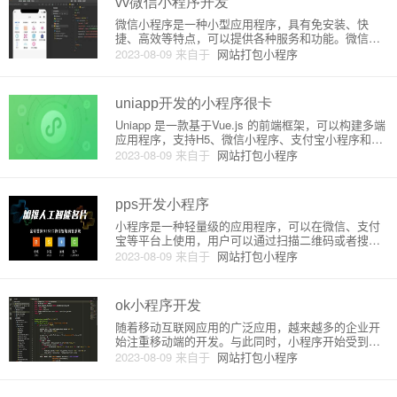
vv微信小程序开发
微信小程序是一种小型应用程序，具有免安装、快
捷、高效等特点，可以提供各种服务和功能。微信小
程序开发的原理和流程需要掌握，下面将对vv微信小
2023-08-09
来自于
网站打包小程序
程序开发进行详细的介绍。微信小程序开发的原理微
信小程序开发的原理是基于微信公众平台的，微信小
程序开发涉及到三个方面：开
uniapp开发的小程序很卡
Uniapp 是一款基于Vue.js 的前端框架，可以构建多端
应用程序，支持H5、微信小程序、支付宝小程序和AP
P等多种平台，深受广大开发者青睐。虽然 Uniapp 提
2023-08-09
来自于
网站打包小程序
供了跨平台开发的便利，但是在使用 Uniapp 开发小程
序时，很多人会发现小程序运行很卡
pps开发小程序
小程序是一种轻量级的应用程序，可以在微信、支付
宝等平台上使用，用户可以通过扫描二维码或者搜索
相应的小程序进入应用。而 PPS，则是自然语言处理
2023-08-09
来自于
网站打包小程序
中的一种概念，代表的是“平行语料库”，它可以通过对
多语言之间的平行语料的分析和处理来实现词语之间
的对应关系，从而辅
ok小程序开发
随着移动互联网应用的广泛应用，越来越多的企业开
始注重移动端的开发。与此同时，小程序开始受到越
来越多的关注。小程序（mini program）是一种轻量
2023-08-09
来自于
网站打包小程序
级的小程序应用，由微信公司推出。作为一种新型的
移动应用，小程序具有很多优点，例如不用下载、即