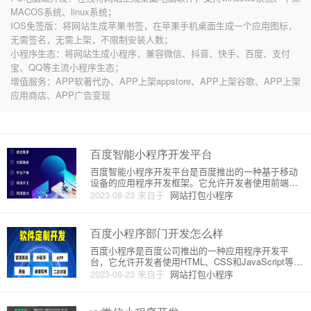
MACOS系统、linux系统；
IOS免签版：将网站生成苹果书签，在苹果手机桌面生成一个应用图标，
无需签名，无需上架，不限制安装人数；
小程序生态：将网站生成小程序，兼容微信、抖音、快手、百度、支付
宝、QQ等主流小程序生态；
增值服务：APP软著代办、APP上架appstore、APP上架谷歌、APP上架
应用商店、APP广告变现
百度智能小程序开发平台
百度智能小程序开发平台是百度推出的一种基于移动
设备的应用程序开发框架。它允许开发者使用前端开
发技术（如HTML、CSS、JavaScript等）来创建跨平
2023-08-23
来自于
网站打包小程序
台的应用程序。百度智能小程序开发平台提供了丰富
的开发工具和接口，方便开发者进行快速开发和部
署。在百度智
百度小程序部门开发怎么样
百度小程序是百度公司推出的一种应用程序开发平
台，它允许开发者使用HTML、CSS和JavaScript等前
端技术来构建应用程序。百度小程序的目标是为开发
2023-08-23
来自于
网站打包小程序
者提供一种快速、简单和高效的方式来创建小程序，
并将其发布到百度的生态系统中。百度小程序的开发
过程可以分为