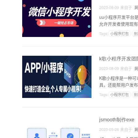
2023-08-09
来自于
网
uu小程序开发平台是
允许开发者使用现有
上发布。本文将详细
Tags:
小程序打包
别
k歌小程序开发团
2023-08-09
来自于
网
K歌小程序是一种可
具，还能帮用户发布
队及其工作原理：K
Tags:
小程序打包
别
jsmooth制作exe
2023-05-26
来自于
网