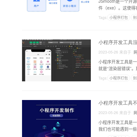
JSmooth是一个开
件（exe）。这使得在
可以轻松把Java
Tags:
小程序打包
别
小程序开发工具
2023-05-26
来自于
网
小程序开发工具是一
就是“渲染层错误”
组成部分：1. WX
Tags:
小程序打包
别
小程序开发工具
2023-05-26
来自于
网
小程序开发工具是一
我们也可能遇到一些
帮助读者解决这个问