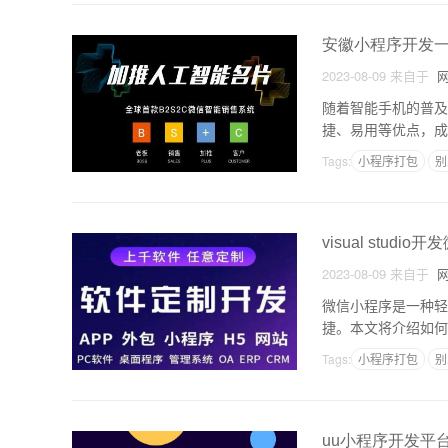
安徽小程序开发
2023-08-09
来自于
网
随着智能手机的普及
捷、易用等优点，成
用。一、安徽小程序
Tags:
小程序打包
别
visual studi
2023-08-09
来自于
网
微信小程序是一种轻
捷。本文将介绍如何使
使用的是一种叫做小
Tags:
小程序打包
别
uu小程序开发平