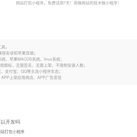
网站打包小程序，免费试用7天！用做网站的技术做小程序！
工具。
，兼容安卓和苹果双端；
统、苹果MACOS系统、linux系统；
应用图标，无需签名，无需上架，不限制安装人数；
、支付宝、QQ等主流小程序生态；
歌、APP上架应用商店、APP广告变现
可以开发吗
站打包小程序