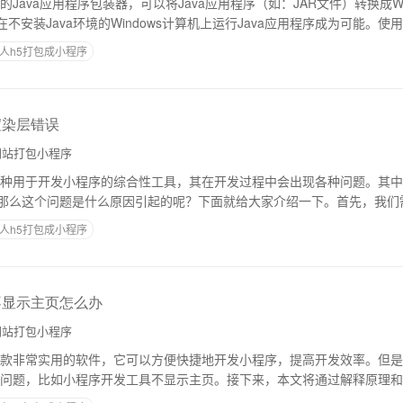
源的Java应用程序包装器，可以将Java应用程序（如：JAR文件）转换成Wi
不安装Java环境的Windows计算机上运行Java应用程序成为可能。使用J
人h5打包成小程序
渲染层错误
站打包小程序
种用于开发小程序的综合性工具，其在开发过程中会出现各种问题。其中
。那么这个问题是什么原因引起的呢？下面就给大家介绍一下。首先，我们
ML：负责小程序的页面结构。2. WX
人h5打包成小程序
不显示主页怎么办
站打包小程序
款非常实用的软件，它可以方便快捷地开发小程序，提高开发效率。但是
问题，比如小程序开发工具不显示主页。接下来，本文将通过解释原理和
题。一、原理解释首先，我们需要了解小程序开