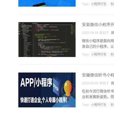
易用性高的小程序开
Tags:
小程序打包
别
安装微信小程序
2023-08-09
来自于
网
微信小程序是面向用
发自己的小程序，让
一、下载微信小程序
Tags:
小程序打包
别
安徽微信听书小
2023-08-09
来自于
网
在如今流行微信听书
业和发展新姿势。而
些微信听书小程序开
Tags:
小程序打包
别