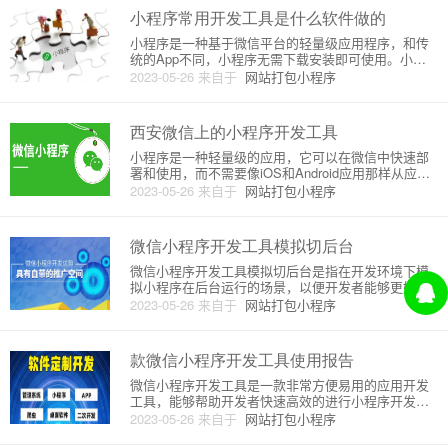
的喜爱和追捧。在这样的背
小程序常用开发工具是什么软件做的
小程序是一种基于微信平台的轻量级应用程序，和传
统的App不同，小程序无需下载安装即可使用。小程
序的开发需要一定的技术基础和开发工具。本文将介
2023-05-26
来自于
网站打包小程序
绍小程序开发常用的开发工具及其原理。一、微信开
发者工具微信开发者工具是官方提供的小程序开发工
具，主要用于小程序的开发
西安微信上的小程序开发工具
小程序是一种轻量级的应用，它可以在微信中快速部
署和使用，而不需要像iOS和Android应用那样从应用
商店下载。西安微信小程序开发工具是一款帮助开发
2023-05-26
来自于
网站打包小程序
者快速构建小程序的工具，它提供了一个可视化的开
发环境和强大的开发工具，以便于小程序的开发过
程。小程序的开发过
微信小程序开发工具模拟切后台
微信小程序开发工具模拟切后台是指在开发环境下模
拟小程序在后台运行的场景，以便开发者能够更好地
测试和调试小程序的后台运行状态。本文将从原理和
2023-05-26
来自于
网站打包小程序
详细介绍两个方面来介绍微信小程序开发工具模拟切
后台。一、原理在iOS系统中，当一个应用程序进入后
台后，系统会立即将其挂
款微信小程序开发工具使用报告
微信小程序开发工具是一款非常方便易用的应用开发
工具，能够帮助开发者快速高效的进行小程序开发。
本文将介绍微信小程序开发工具的原理和详细使用介
2023-05-26
来自于
网站打包小程序
绍。一、微信小程序开发工具概述微信小程序开发工