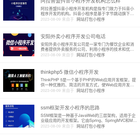
阿拉善盟抖音小程序开发机构怎么样
阿拉善盟抖音小程序开发机构是指专门致力于抖音小
程序开发的机构。抖音小程序是基于字节跳动旗下的
抖音短视频平台推出的一种开发模式，其具有使用门
2023-08-09
来自于
网站打包小程序
槛低、推广效果好等特点，受到了越来越多的开发者
和企业的青睐。下面将对阿拉善盟抖音小程序开发机
构做一介绍。一、阿拉善盟抖
安阳外卖小程序开发公司电话
安阳外卖小程序开发公司是一家专门为餐饮企业和消
费者提供外卖服务的公司，利用小程序的技术和优
势，为用户提供安全、快捷、便捷的外卖服务。本文
2023-08-09
来自于
网站打包小程序
将从原理、详细介绍等方面进行分析。一、小程序开
发的原理小程序是一种基于微信公众号平台的应用程
序，不需要像APP一样需要下
thinkphp5 微信小程序开发
ThinkPHP 5是一个基于PHP的Web应用开发框架，提
供一种优雅的、简洁的开发方式，使Web应用开发变
得更加高效和简单。微信小程序是指可以在微信中运
2023-08-09
来自于
网站打包小程序
行的小应用程序，它具有前后端分离、轻量、跨平台
等优点。本文将介绍如何使用ThinkPHP 5来开发微信
ssm框架开发小程序的思路
SSM框架是一种基于JavaWeb的三层架构，适用于企
业级应用的开发框架。它由Spring、SpringMVC和My
Batis三个框架整合而成，各自担当着不同的任务，相
2023-08-09
来自于
网站打包小程序
互配合，使得开发者可以快速、高效地进行Web应用
的开发。小程序是一种轻量级的应用程序，可