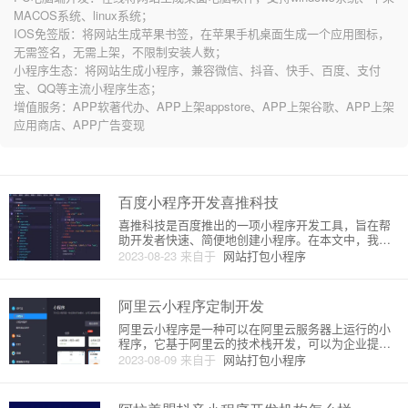
MACOS系统、linux系统；
IOS免签版：将网站生成苹果书签，在苹果手机桌面生成一个应用图标，
无需签名，无需上架，不限制安装人数；
小程序生态：将网站生成小程序，兼容微信、抖音、快手、百度、支付
宝、QQ等主流小程序生态；
增值服务：APP软著代办、APP上架appstore、APP上架谷歌、APP上架
应用商店、APP广告变现
百度小程序开发喜推科技
喜推科技是百度推出的一项小程序开发工具，旨在帮
助开发者快速、简便地创建小程序。在本文中，我们
将详细介绍喜推科技的原理和功能。喜推科技的原理
2023-08-23
来自于
网站打包小程序
基于百度的开放平台，借助百度的技术和资源，为开
发者提供了完整的小程序开发生态系统。用户可以通
过喜推科技进行小程序的创建
阿里云小程序定制开发
阿里云小程序是一种可以在阿里云服务器上运行的小
程序，它基于阿里云的技术栈开发，可以为企业提供
一个快速、高效、低成本的入口，使得企业可以在小
2023-08-09
来自于
网站打包小程序
程序平台上快速搭建属于自己的应用程序，实现全域
覆盖，并且支持跨平台开发，多终端适配，灵活性强
等优点。阿里云小程序，基于