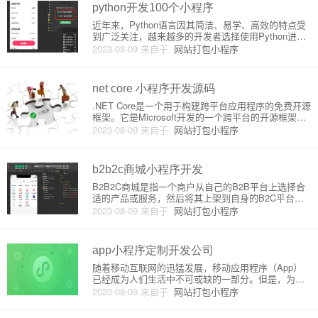
python开发100个小程序
近年来，Python语言因其简洁、易学、高效的特点受
到广泛关注，越来越多的开发者选择使用Python进行
开发项目。在学习Python的过程中，编写小程序是一
2023-08-09
来自于
网站打包小程序
项有趣的且实用的学习方法。在本文中，我们将介绍1
00个Python开发小程序，从简单到复杂地讲解每个
net core 小程序开发源码
.NET Core是一个用于构建跨平台应用程序的免费开源
框架。它是Microsoft开发的一个跨平台的开源框架，
可以在Windows、Linux和macOS上使用。近年来，
2023-08-09
来自于
网站打包小程序
微信小程序已经成为了非常流行的移动应用开发模式
之一。本文将详细介绍如何使用.NET
b2b2c商城小程序开发
B2B2C商城是指一个商户从自己的B2B平台上选择合
适的产品或服务，然后将其上架到自身的B2C平台
上，以供消费者在线上进行购买，这其中的互动和服
2023-08-09
来自于
网站打包小程序
务是由商户自营的。B2B2C商城小程序开发则是建立
在微信小程序上，为商户创造一个更加方便、快捷、
高效、智能化的销
app小程序定制开发公司
随着移动互联网的迅猛发展，移动应用程序（App）
已经成为人们生活中不可或缺的一部分。但是，为了
适应用户在移动终端上的多样化需求，越来越多的企
2023-08-09
来自于
网站打包小程序
业和个人开始将目光投向小程序。小程序作为一种轻
量化、功能简洁的应用形式，受到了越来越多的用户