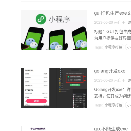
gui打包生产exe
2023-05-26
来自于
网
标题：GUI 打包生成 E
为用户提供友好界面
与分发
Tags:
小程序打包
小
golang开发exe
2023-05-26
来自于
网
Golang开发ex
支持，使其成为创建工
e）。这篇文章将详细
Tags:
小程序打包
小
gcc不能生成exe