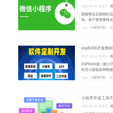
2023-08-09
来自于
网
随着移动互联网的迅
快、易于使用等特点
w Weapp，并
Tags:
小程序打包
小
esp8266开发教
2023-08-09
来自于
网
ESP8266是一款
时可以获取各种数据。
66是一种带Wi-Fi
Tags:
小程序打包
小
小程序开发工具
2023-05-26
来自于
网