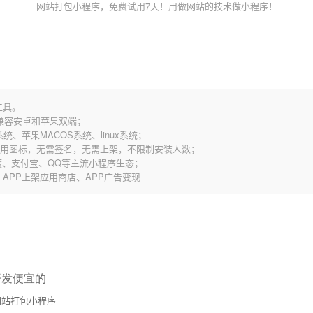
网站打包小程序，免费试用7天！用做网站的技术做小程序！
工具。
，兼容安卓和苹果双端；
统、苹果MACOS系统、linux系统；
应用图标，无需签名，无需上架，不限制安装人数；
、支付宝、QQ等主流小程序生态；
歌、APP上架应用商店、APP广告变现
开发便宜的
站打包小程序