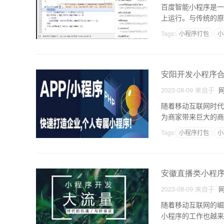
百度智能小程序是一
上运行。与传统的原
企业和开发者的首选
Tags:
小程序打包
小
安阳开发小程序
2023-08-09
来自于
网
随着移动互联网时代
为商家带来巨大的商
作商户是指在微信小
Tags:
小程序打包
小
安徽直播类小程
2023-08-09
来自于
网
随着移动互联网的崛
小程序的工作也越来