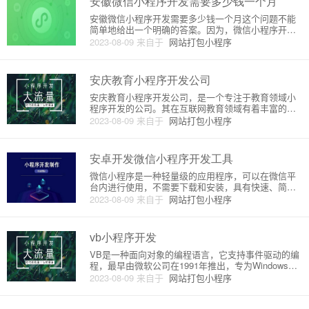
安徽微信小程序开发需要多少钱一个月
安徽微信小程序开发需要多少钱一个月这个问题不能
简单地给出一个明确的答案。因为，微信小程序开发
需要根据具体的需求来定制不同的解决方案，包括功
2023-08-09
来自于
网站打包小程序
能、设计、技术、维护等等，所以价格也会有所不
同。下面我们将详细介绍安徽微信小程序开发的原
理、流程和价格。一、微信小程序
安庆教育小程序开发公司
安庆教育小程序开发公司，是一个专注于教育领域小
程序开发的公司。其在互联网教育领域有着丰富的经
验和技术，致力于为教育行业提供高品质、高效率的
2023-08-09
来自于
网站打包小程序
小程序开发服务。安庆教育小程序开发公司是一家拥
有完善的研发团队和技术支持的专业公司。其有着非
常先进的技术和开发理念，如
安卓开发微信小程序开发工具
微信小程序是一种轻量级的应用程序，可以在微信平
台内进行使用，不需要下载和安装，具有快速、简
洁、易用等特点。安卓开发微信小程序需要使用微信
2023-08-09
来自于
网站打包小程序
小程序开发工具，下面就来详细介绍一下这个工具。
一、微信小程序开发工具概述微信小程序开发工具是
一款专为微信小程序开发者而开
vb小程序开发
VB是一种面向对象的编程语言，它支持事件驱动的编
程，最早由微软公司在1991年推出，专为Windows操
作系统开发。VB小程序开发，即使用VB语言进行编
2023-08-09
来自于
网站打包小程序
写，制作各种形式的小型软件。下面就来介绍一下VB
小程序开发的原理和操作过程。一、VB开发环境VB