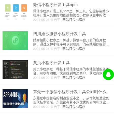
微信小程序开发工具npm
微信小程序开发工具npm是一种工具，它能够帮助小
程序开发人员更好地创建和管理小程序项目中的依赖
项，以提高工作效率。本文将从以下几个方面介绍微
2023-05-26
来自于
网站打包小程序
信小程序开发工具npm的原理和详细介绍。一、什么
是npm？Npm是Node.js的包管理器，它是开源的，可
用于管理N
四川婚纱摄影小程序开发工具
婚纱摄影小程序是一种基于微信平台开发的应用程
序，通过这种小程序可以实现用户的在线婚纱摄影预
约、婚纱展示、婚纱图集欣赏等功能。四川婚纱摄影
2023-05-26
来自于
网站打包小程序
小程序提供了定制化的服务，根据用户需求实现相关
的功能。四川婚纱摄影小程序的开发工具主要使用微
信小程序开发工具，微信小程序
黄页小程序开发工具
黄页小程序是一种基于微信小程序的本地生活服务平
台，可以帮助用户快速找到周边商户，获取商家信
息、评价、优惠等服务。黄页小程序的开发工具主要
2023-05-22
来自于
网站打包小程序
是微信开发者工具，该工具可以提供小程序开发、调
试和提交审核等多种功能。1. 开发环境准备在使用微
信开发者工具进行开发之前
东莞一个微信小程序开发工具公司叫什么
东莞是中国著名的制造业城市之一，从传统制造业到
现代技术领域，东莞都有着不少优秀的公司和企业。
其中，在移动互联网领域，也有一个非常具有实力和
2023-05-22
来自于
网站打包小程序
影响力的公司，那就是东莞一家微信小程序开发工具