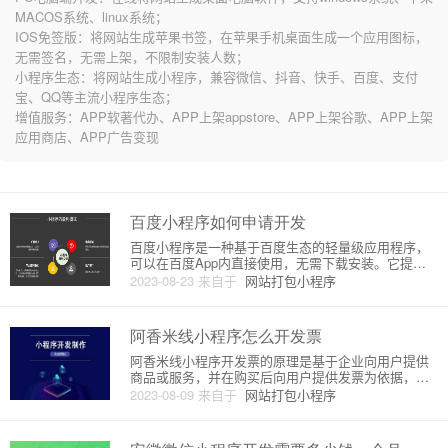
MACOS系统、linux系统；
IOS免签版：将网站生成苹果书签，在苹果手机桌面生成一个应用图标，
无需签名，无需上架，不限制安装人数；
小程序生态：将网站生成小程序，兼容微信、抖音、快手、百度、支付
宝、QQ等主流小程序生态；
增值服务：APP软著代办、APP上架appstore、APP上架谷歌、APP上架
应用商店、APP广告变现
百度小程序如何申请开发
百度小程序是一种基于百度生态的轻量级应用程序，
可以在百度App内直接使用，无需下载安装。它提供
了一种简便的方式，让开发者能够快速开发和部署自
2023-08-23
来自于
网站打包小程序
己的小程序。下面将详细介绍如何申请开发百度小程
序的步骤和原理。#### 1. 注册百度账号和小程序主体
资质首先，你需
阿香米线小程序怎么开发票
阿香米线小程序开发票的原理是基于企业向用户提供
商品或服务，并在购买后向用户提供发票为依据，让
用户获得发票的权益。因此，在开发阿香米线小程序
2023-08-09
来自于
网站打包小程序
的时候，需要遵照相关的开票规则，确保用户能够在
购买商品或服务之后获取到相应的发票。下面，我将
从阿香米线小程序开发票的需