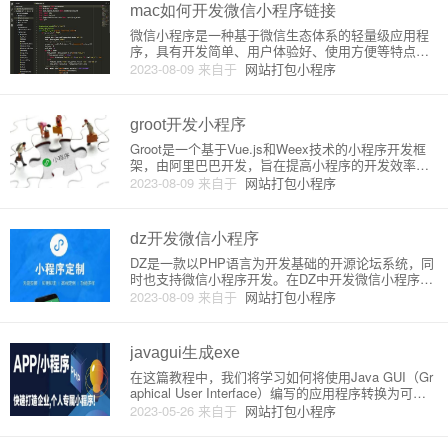
语言的开
mac如何开发微信小程序链接
微信小程序是一种基于微信生态体系的轻量级应用程
序，具有开发简单、用户体验好、使用方便等特点。
而开发微信小程序需要安装对应的开发工具，因此本
2023-08-09
来自于
网站打包小程序
文章将介绍如何在Mac上开发微信小程序链接。1. 安
装微信开发者工具微信开发者工具是开发微信小程序
的必备工具，因此需要
groot开发小程序
Groot是一个基于Vue.js和Weex技术的小程序开发框
架，由阿里巴巴开发，旨在提高小程序的开发效率和
用户体验。下面将详细介绍Groot的原理和开发流程。
2023-08-09
来自于
网站打包小程序
一、Groot的原理Groot基于Vue.js和Weex技术，利用
Vue.js的MVVM模式和We
dz开发微信小程序
DZ是一款以PHP语言为开发基础的开源论坛系统，同
时也支持微信小程序开发。在DZ中开发微信小程序需
要借助第三方插件和开发工具，下面就来详细介绍一
2023-08-09
来自于
网站打包小程序
下。一、插件安装DZ中的微信小程序插件为WeChatA
pp，可以通过官方网站进行下载。下载后将文件解压
缩，将插件
javagui生成exe
在这篇教程中，我们将学习如何将使用Java GUI（Gr
aphical User Interface）编写的应用程序转换为可执
行的EXE文件。Java GUI通常是基于Java Foundation
2023-05-26
来自于
网站打包小程序
Classes（JFC）和Abstract Window