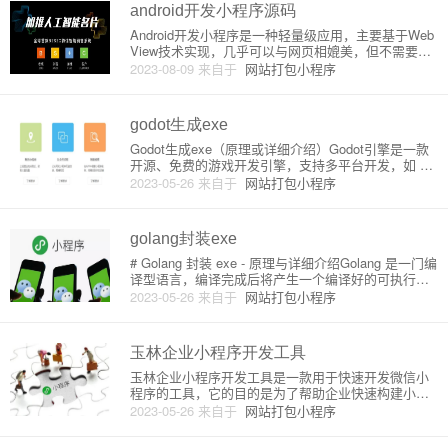
统和小程序相结合，
android开发小程序源码
Android开发小程序是一种轻量级应用，主要基于Web
View技术实现，几乎可以与网页相媲美，但不需要下
载安装，可以直接在浏览器中使用。在本文中，我将
2023-08-09
来自于
网站打包小程序
详细介绍Android开发小程序的实现原理及源码。1. 实
现原理Android开发小程序主要包含两个部分
godot生成exe
Godot生成exe（原理或详细介绍）Godot引擎是一款
开源、免费的游戏开发引擎，支持多平台开发，如 P
C、移动设备以及游戏主机等。这篇文章将详细介绍如
2023-05-26
来自于
网站打包小程序
何使用Godot引擎生成Windows平台的exe文件。生成
exe文件的目的是将您的游戏项目打包成一个
golang封装exe
# Golang 封装 exe - 原理与详细介绍Golang 是一门编
译型语言，编译完成后将产生一个编译好的可执行文
件（即 exe 文件）。在此我们将探讨如何通过 Golang
2023-05-26
来自于
网站打包小程序
将你的程序封装成一个独立的 exe 文件，并对此进行
详细介绍。此教程适用于对
玉林企业小程序开发工具
玉林企业小程序开发工具是一款用于快速开发微信小
程序的工具，它的目的是为了帮助企业快速构建小程
序，降低开发难度和成本，提高开发效率。下面将介
2023-05-26
来自于
网站打包小程序
绍玉林企业小程序开发工具的原理和详细介绍。一、
原理玉林企业小程序开发工具采用了所谓“无代码”的开