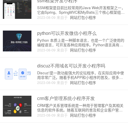
ssm框架开发小程序
SSM框架是目前比较常用的Java Web开发框架之一，
它由Spring、SpringMVC和MyBatis三个核心框架组
成。这三个框架各司其职，能够明确分工，强化开发
2023-08-09
来自于
网站打包小程序
流程，减少工作量，提高产品开发周期和质量。小程
序是一种新型的轻量级应用，相较于传统的We
python可以开发微信小程序么
Python 本质上是一种脚本语言，也是一个广泛使用的
编程语言，可开发各种应用程序。Python语言具有简
洁和易读性的特征，这使得Python成为开发各种应用
2023-08-09
来自于
网站打包小程序
的一个理想的语言。微信小程序是微信推出的一款互
联网产品，是一种轻量级的应用程序，它支持许多场
景，例
discuz不用域名可以开发小程序吗
Discuz!是一款功能强大的论坛程序，在实际应用中使
用非常广泛。随着手机APP和小程序的普及，很多站
长希望能够将Discuz!的功能应用到小程序开发中。但
2023-08-09
来自于
网站打包小程序
是，在一些情况下，你可能没有域名，或者说你的域
名不适用于小程序开发。那么，Discuz!可以不用域名
crm客户管理系统小程序开发
CRM客户关系管理系统是一种用于管理客户及其相关
信息的软件系统。随着互联网的普及和企业客户管理
的重要性不断凸显，CRM系统也逐渐成为各个领域企
2023-08-09
来自于
网站打包小程序
业的必备工具。小程序是一种轻量级的应用程序，移
动端用户体验更加友好，而CRM小程序则是将CRM系