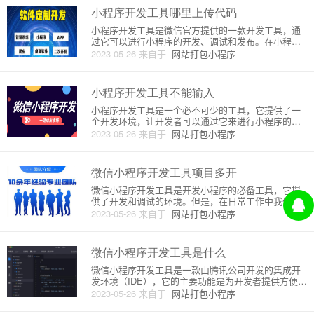
发模式，即不需要编写代
小程序开发工具哪里上传代码
小程序开发工具是微信官方提供的一款开发工具，通
过它可以进行小程序的开发、调试和发布。在小程序
开发工具中，我们需要将开发好的小程序代码上传到
2023-05-26
来自于
网站打包小程序
服务器，以便后续进行调试和发布。小程序代码的上
传分为两个阶段：开发版和体验版。第一阶段：开发
版开发版是小程序在开发过程
小程序开发工具不能输入
小程序开发工具是一个必不可少的工具，它提供了一
个开发环境，让开发者可以通过它来进行小程序的开
发和调试。然而，有时候我们会在使用小程序开发工
2023-05-26
来自于
网站打包小程序
具时发现，无法输入代码，这个问题往往会让开发者
感到非常困扰。本文将会介绍造成这个问题的可能原
因以及如何解决。1. 编码
微信小程序开发工具项目多开
微信小程序开发工具是开发小程序的必备工具，它提
供了开发和调试的环境。但是，在日常工作中我们常
常需要同时开发多个小程序，这时候就需要用到微信
2023-05-26
来自于
网站打包小程序
小程序开发工具的多开功能。微信小程序开发工具的
多开主要有两种方式：手动多开和使用插件多开。
一、手动多开微信小程序开发工
微信小程序开发工具是什么
微信小程序开发工具是一款由腾讯公司开发的集成开
发环境（IDE），它的主要功能是为开发者提供方便快
捷的小程序开发和调试环境。微信小程序开发工具具
2023-05-26
来自于
网站打包小程序
有易上手、低门槛、快速迭代的特点，可以让开发者