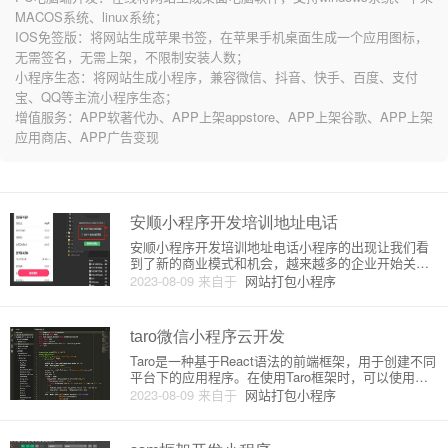
MACOS系统、linux系统；
IOS免签版：将网站生成苹果书签，在苹果手机桌面生成一个应用图标，
无需签名，无需上架，不限制安装人数；
小程序生态：将网站生成小程序，兼容微信、抖音、快手、百度、支付
宝、QQ等主流小程序生态；
增值服务：APP软著代办、APP上架appstore、APP上架谷歌、APP上架
应用商店、APP广告变现
安顺小程序开发培训地址电话
安顺小程序开发培训地址电话小程序的出现让我们看
到了新的商业模式和机会，越来越多的企业开始关注
和投入小程序开发领域，因此小程序开发培训也在市
2023-08-09
来自于
网站打包小程序
场上逐渐升温。在安顺，有一些知名的小程序开发培
训机构，下面给大家介绍一下这些机构的地址和电话
信息。1. 安顺市职业技能
taro微信小程序云开发
Taro是一种基于React语法的前端框架，用于创建不同
平台下的应用程序。在使用Taro框架时，可以使用不
同范式进行开发，例如一次编写、多次输出。而微信
2023-08-09
来自于
网站打包小程序
小程序云开发是一项基于微信平台的云计算服务。如
何在Taro中使用微信小程序云开发？1.创建微信小程
序云开