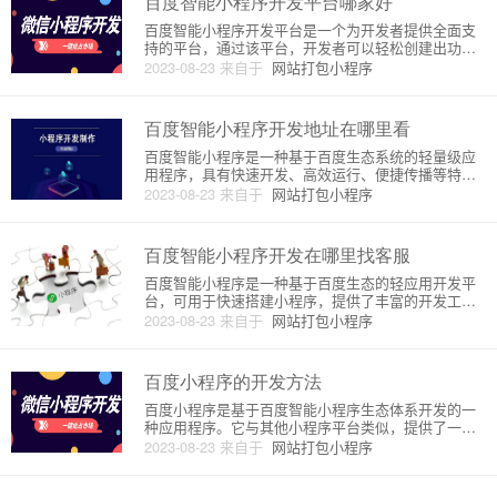
百度智能小程序开发平台哪家好
百度智能小程序开发平台是一个为开发者提供全面支
持的平台，通过该平台，开发者可以轻松创建出功能
丰富的智能小程序。在选择合适的开发平台时，我们
2023-08-23
来自于
网站打包小程序
需要考虑以下几个关键因素：开发便捷性、功能丰富
性、技术支持和用户体验。百度智能小程序开发平台
具有以下特点和优势：1.
百度智能小程序开发地址在哪里看
百度智能小程序是一种基于百度生态系统的轻量级应
用程序，具有快速开发、高效运行、便捷传播等特
点，适用于多个领域的应用。如果你想了解百度智能
2023-08-23
来自于
网站打包小程序
小程序的开发原理和详细介绍，可以参考以下步骤：
第一步：进入百度智能小程序开发者平台要了解百度
智能小程序的开发原理和详细介
百度智能小程序开发在哪里找客服
百度智能小程序是一种基于百度生态的轻应用开发平
台，可用于快速搭建小程序，提供了丰富的开发工具
和资源，帮助开发者更便捷地创建和发布小程序。如
2023-08-23
来自于
网站打包小程序
果你在开发过程中遇到问题或需要进一步了解相关信
息，可以通过以下几种途径找到百度智能小程序开发
的客服支持：1. 百度智能
百度小程序的开发方法
百度小程序是基于百度智能小程序生态体系开发的一
种应用程序。它与其他小程序平台类似，提供了一种
快速、高效的方式来开发和发布小程序。下面将详细
2023-08-23
来自于
网站打包小程序
介绍百度小程序的开发方法。百度小程序的开发方法
可以分为以下几个步骤：1. 注册开发者账号：首先，