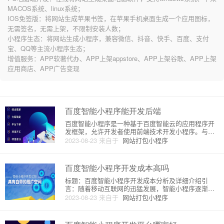
MACOS系统、linux系统；
IOS免签版：将网站生成苹果书签，在苹果手机桌面生成一个应用图标，
无需签名，无需上架，不限制安装人数；
小程序生态：将网站生成小程序，兼容微信、抖音、快手、百度、支付
宝、QQ等主流小程序生态；
增值服务：APP软著代办、APP上架appstore、APP上架谷歌、APP上架
应用商店、APP广告变现
百度智能小程序能开发后端
百度智能小程序是一种基于百度智能云的应用程序开
发框架，允许开发者使用前端技术开发小程序。与传
统的大型应用程序相比，智能小程序更轻量级，运行
2023-08-23
来自于
网站打包小程序
速度更快，也更易于开发和部署。在百度智能小程序
中，前端负责提供用户界面和交互，而后端负责处理
业务逻辑和数据存储。后端主
百度智能小程序开发成本高吗
标题：百度智能小程序开发成本分析及详细介绍引
言：随着移动互联网的迅猛发展，智能小程序逐渐成
为企业推广和用户互动的重要手段。百度智能小程序
2023-08-23
来自于
网站打包小程序
作为中国领先的智能小程序平台之一，具备广阔的开
发和应用潜力。然而，对于许多企业和开发者来说，
其开发成本成为一个关键问题。