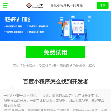
注册
开发小程序从一门开始
免费试用
网站打包小程序，免费试用7天！用做网站的技术做小程序！
百度小程序怎么找到开发者
一门APP是一款本地化、中文化、简化的云端跨平台在线开发工具。
APP移动端开发：一键在线将网页生成APP，网站生成APP，兼容安卓
和苹果双端；
PC电脑端开发：在线将网站生成桌面电脑软件，支持windows系统、苹果