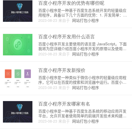
让开发者可以在这里获取到关于
百度小程序开发的优势有哪些呢
百度小程序是一种基于百度生态系统开发的轻量级应
用程序，具备以下几个方面的优势：1. 开发简单：百
度小程序采用类似于HTML、CSS、JavaScript的开发
2023-08-23
来自于
网站打包小程序
语法，开发者可以使用熟悉的前端技术进行开发，减
少学习成本。百度小程序提供了丰富的组件和API，开
发
百度小程序开发用什么语言
百度小程序开发主要使用的语言是 JavaScript。下面
我将为您详细介绍百度小程序开发的原理以及使用的
语言。百度小程序是一种基于百度智能小程序平台开
2023-08-23
来自于
网站打包小程序
发的应用程序。与传统的手机应用程序不同，小程序
不需要用户预先安装，可以直接在用户的手机上使
用。百度小程序开
百度小程序开发新报价
百度小程序是一种类似于微信小程序的轻量级应用程
序，它可以在百度的搜索和浏览器中运行。百度小程
序的开发使用了类似于前端开发的技术栈，它基于百
2023-08-23
来自于
网站打包小程序
度智能云的技术平台，提供了丰富的开发工具和功
能，帮助开发者快速构建小程序。一、百度小程序的
原理百度小程序的原理可以简单
百度小程序开发哪家有名
百度小程序是一种基于百度生态系统的移动应用开发
平台，允许开发者使用简单的前端开发技术来构建功
能强大的小程序。在本文中，我将为您介绍几家在百
2023-08-23
来自于
网站打包小程序
度小程序开发领域有名的公司，并讲解百度小程序开
发的原理和详细流程。1. 百度自身团队：作为百度小