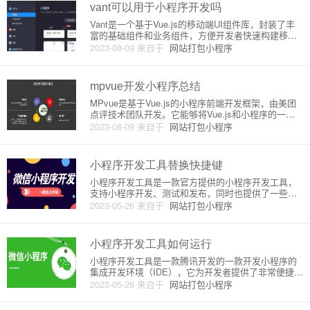
步骤。开发原理安卓游戏小
vant可以用于小程序开发吗
Vant是一个基于Vue.js的移动端UI组件库，封装了丰
富的基础组件和业务组件，方便开发者快速构建移动
端应用。它主要针对H5和微信小程序两个方向进行开
2023-08-09
来自于
网站打包小程序
发和维护。本文将从小程序的角度介绍Vant在小程序
中的使用方式。Vant在小程序中的本质微信小程序不
支持
mpvue开发小程序总结
MPvue是基于Vue.js的小程序前端开发框架，由美团
点评技术团队开发。它能够将Vue.js和小程序的一些
特点和能力结合起来，提供许多易用、高效、丰富的
2023-08-09
来自于
网站打包小程序
功能，方便开发者快速地构建小程序应用。本文将详
细介绍MPvue的工作原理以及其使用方法。一、MPv
ue
小程序开发工具替换快捷键
小程序开发工具是一款官方提供的小程序开发工具，
支持小程序开发、测试和发布，同时也提供了一些常
用的快捷键，以方便开发者在快速开发小程序的过程
2023-05-26
来自于
网站打包小程序
中提高效率。但是，有时候我们可能需要将一些默认
的快捷键替换成自己熟悉的快捷键，那么如何进行替
换呢？下面我将为你详细介绍
小程序开发工具如何运行
小程序开发工具是一款腾讯开发的一款开发小程序的
集成开发环境（IDE），它为开发者提供了非常便捷的
开发环境和丰富的开发工具，可以帮助开发者更加高
2023-05-26
来自于
网站打包小程序
效地开发小程序。小程序开发工具的运行原理主要分
为以下几个方面：1. 技术架构小程序开发工具采用了