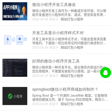
跨平台的技术架构，
微信小程序开发工具修改
微信小程序开发工具作为一种集成开发环境，可以帮
助开发者进行小程序的开发、调试、预览和发布等操
作。尽管微信小程序开发工具的功能已经十分完善，
2023-05-26
来自于
网站打包小程序
但是对于一些开发者而言，他们想要对开发工具进行
一些个性化的调整，以便更加方便地进行开发，那么
该如何进行呢？本文将介绍微
开发工具显示小程序样式不对
开发工具中显示小程序样式不对，可能会是很多因素
导致的，下面就一些比较常见的问题进行阐述和分
析。**1.样式命名错误或者命名冲突**在小程序中，需
2023-05-26
来自于
网站打包小程序
要把页面或者组件的样式写在.wxss文件中，这时候需
要特别留意样式的命名。如果样式的命名有错误，就
会导致样式无法
好用的微信小程序开发工具
微信小程序是一种开发平台，是在微信内部运行的小
型应用程序，不需要安装就可以使用。这一新兴的开
发领域，已经吸引了越来越多的程序员和开发者的注
2023-05-22
来自于
网站打包小程序
意。但是，如果没有好用的微信小程序开发工具，想
要开发出优秀的小程序可不是件容易的事情。好用的
微信小程序开发工具至少需要
springboot微信小程序商城如何制作？
Spring Boot 是一个开源的 JavaWeb 框架，它能够快
速地创建独立的、基于 Spring 的应用程序。微信小程
序是微信公众平台提供的一种新型应用，它不需要下
2023-04-06
来自于
网站打包小程序
载安装，用户通过扫描二维码或搜索公众号即可打开