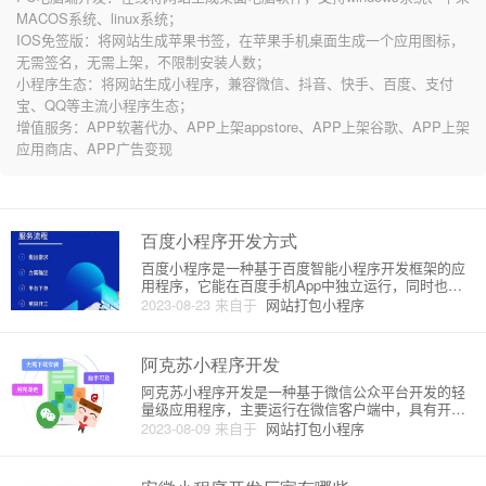
MACOS系统、linux系统；
IOS免签版：将网站生成苹果书签，在苹果手机桌面生成一个应用图标，
无需签名，无需上架，不限制安装人数；
小程序生态：将网站生成小程序，兼容微信、抖音、快手、百度、支付
宝、QQ等主流小程序生态；
增值服务：APP软著代办、APP上架appstore、APP上架谷歌、APP上架
应用商店、APP广告变现
百度小程序开发方式
百度小程序是一种基于百度智能小程序开发框架的应
用程序，它能在百度手机App中独立运行，同时也可
以被分享和传播。下面将详细介绍百度小程序的开发
2023-08-23
来自于
网站打包小程序
方式和原理。1. 开发环境搭建为了开始开发百度小程
序，我们需要以下几个步骤来搭建开发环境：- 安装百
度开发者工具：百
阿克苏小程序开发
阿克苏小程序开发是一种基于微信公众平台开发的轻
量级应用程序，主要运行在微信客户端中，具有开发
成本低、易于推广、操作简单等特点。本文将详细介
2023-08-09
来自于
网站打包小程序
绍阿克苏小程序开发的原理和流程。一、阿克苏小程
序开发原理阿克苏小程序开发的原理主要基于微信公
众平台的服务，通过开发者工