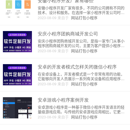
安徽小程序开发厂家有哪些
安徽小程序开发厂家有很多，不同的公司拥有不同的
技术、设计和服务。在选择一家小程序开发公司时，
需要注意以下几个方面。首先，要查看公司的案例和
2023-08-09
来自于
网站打包小程序
客户评价，了解公司的项目质量和服务品质；其次，
要了解公司的专业技能和技术能力，看看公司是否有
拥有一支专业的技术团队，并
安庆小程序团购商城开发公司
安庆小程序团购商城开发公司，是指一家专门从事小
程序团购商城开发的公司，主要为客户提供小程序团
购商城的开发、维护和优化服务。下面将从原理和详
2023-08-09
来自于
网站打包小程序
细介绍两个方面来解析这个话题。一、原理小程序团
购商城开发公司的原理，可以概括为以下几个方面：
1.小程序技术小程序是一种
安卓的开发者模式怎样关闭微信小程序
在安卓设备上，开发者模式是一个非常有用的功能，
它能够向开发人员展示一系列有关设备和应用程序运
行状况的信息。然而，在某些情况下，你可能希望关
2023-08-09
来自于
网站打包小程序
闭某些应用程序，特别是微信小程序。下面，让我们
来详细介绍一下如何在安卓设备上开发者模式下关闭
微信小程序的方法和原理。首
安卓游戏小程序案例开发
安卓游戏小程序是一种基于微信小程序开发语言的轻
量级游戏应用。与传统的安卓游戏应用相比，它更便
捷、更快速、更轻量级，可以在微信、QQ等社交平台
2023-08-09
来自于
网站打包小程序
上轻松分享和传播，具有更好的用户体验和更高的使
用率。下面将介绍安卓游戏小程序的开发原理和详细