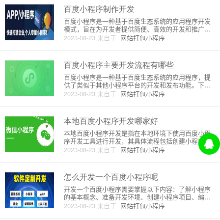
相关内容。1. 小程序的
百度小程序制作开发
百度小程序是一种基于百度生态系统的应用程序开发
模式，旨在为开发者提供简便、高效的开发和推广工
具，帮助开发者快速构建并发布小程序。本文将详细
2023-08-23
来自于
网站打包小程序
介绍百度小程序的制作和开发原理。一、百度小程序
概述百度小程序是一种不需要下载安装即可使用的应
用程序，它可以在百度App
百度小程序主要开发流程有哪些
百度小程序是一种基于百度生态系统的应用程序，提
供了类似于其他小程序平台的开发和发布功能。下面
是百度小程序的主要开发流程的详细介绍。1. 注册与
2023-08-23
来自于
网站打包小程序
申请首先，你需要在百度小程序开发者平台进行注册
并提交申请。注册完成后，你需要提供相关信息，如
开发者名称、联系方式等
本地百度小程序开发哪家好
本地百度小程序开发是指在本地环境下使用百度小程
序开发工具进行开发，其具体流程包括创建小程序、
编写代码、调试和发布等步骤。本文将为您详细介绍
2023-08-23
来自于
网站打包小程序
本地百度小程序开发的原理和具体操作步骤，帮助您
选择适合的开发工具。一、原理介绍百度小程序是一
种基于百度智能小程序开发框
怎么开发一个百度小程序呢
开发一个百度小程序需要掌握以下内容：了解小程序
的基本概念、准备开发环境、创建小程序项目、编写
代码、部署和发布、调试和测试等。下面将详细介绍
2023-08-23
来自于
网站打包小程序
这些内容。一、了解小程序的基本概念百度小程序是