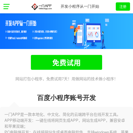
注册
开发小程序从一门开始
免费试用
网站打包小程序，免费试用7天！用做网站的技术做小程序！
百度小程序账号开发
一门APP是一款本地化、中文化、简化的云端跨平台在线开发工具。
APP移动端开发：一键在线将网页生成APP，网站生成APP，兼容安卓
和苹果双端；
PC电脑端开发：在线将网站生成桌面电脑软件，支持windows系统、苹果