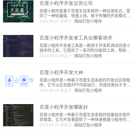
其运营相关内容。一、百度小程
百度小程序开发运营公司
百度小程序是基于百度生态系统的一种应用形式，提
供了一种轻量级、快速上线、易于传播的开发模式。
百度小程序可以在百度搜索、百度App、百度智能音
2023-08-23
来自于
网站打包小程序
箱等平台上进行访问和使用，为用户提供更��便捷
的服务。百度小程序的开发使用了类似于微信小程序
的组件化开发方式，通过使
百度小程序开发者工具在哪看请求
百度小程序开发者工具是一款用于开发和调试百度小
程序的工具，它提供了一系列的功能和工具，帮助开
发者更高效地进行小程序开发工作。其中，查看请求
2023-08-23
来自于
网站打包小程序
相关信息是开发者工具中的一个重要功能，可以帮助
开发者进行接口调试和网络请求的监控。要查看请求
的相关信息，首先需要确保你
百度小程序开发大神
百度小程序是一种基于百度生态系统的开放式应用程
序，它可以在百度APP内部运行，并提供类似于手机
APP的功能和用户体验。百度小程序的开发主要涉及
2023-08-23
来自于
网站打包小程序
到前端开发和后端开发两个方面，下面我将详细介绍
百度小程序的原理和开发过程。1. 百度小程序的原理
百度小程序采用了类
百度小程序开发哪家好
百度小程序是一种基于百度生态系统的轻量级应用开
发框架，它为开发者提供了一种快速搭建小程序的方
式。以下是对百度小程序开发的原理和详细介绍。百
2023-08-23
来自于
网站打包小程序
度小程序开发原理：百度小程序开发采用了前端开发
技术，主要基于HTML、CSS和JavaScript。开发者通