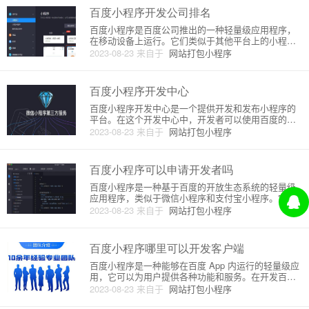
过使用百度
百度小程序开发公司排名
百度小程序是百度公司推出的一种轻量级应用程序，
在移动设备上运行。它们类似于其他平台上的小程
序，如微信小程序和支付宝小程序，但是针对百度的
2023-08-23
来自于
网站打包小程序
生态环境进行了优化。百度小程序可以通过百度搜
索、百度App和百度智能小程序等不同的入口进行访
问。百度小程序开发公司的排名
百度小程序开发中心
百度小程序开发中心是一个提供开发和发布小程序的
平台。在这个开发中心中，开发者可以使用百度的开
发工具和服务，轻松地创建和运营自己的小程序。百
2023-08-23
来自于
网站打包小程序
度小程序是一种类似于微信小程序的应用程序，它可
以在百度的移动搜索中直接运行，无需下载安装。通
过百度小程序，用户可以在不
百度小程序可以申请开发者吗
百度小程序是一种基于百度的开放生态系统的轻量级
应用程序，类似于微信小程序和支付宝小程序。它允
许开发者使用HTML、CSS和JavaScript技术来构建功
2023-08-23
来自于
网站打包小程序
能丰富的应用，并且可以在百度搜索、百度App中进
行展示和推广。本文将为您介绍百度小程序的申请开
发者流程
百度小程序哪里可以开发客户端
百度小程序是一种能够在百度 App 内运行的轻量级应
用，它可以为用户提供各种功能和服务。在开发百度
小程序客户端之前，你需要了解一些基本原理和详细
2023-08-23
来自于
网站打包小程序
介绍。百度小程序的客户端开发主要涉及到两个方