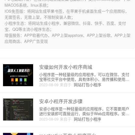
MACOS系统、linux系统；
IOS免签版：将网站生成苹果书签，在苹果手机桌面生成一个应用图标，
无需签名，无需上架，不限制安装人数；
小程序生态：将网站生成小程序，兼容微信、抖音、快手、百度、支付
宝、QQ等主流小程序生态；
增值服务：APP软著代办、APP上架appstore、APP上架谷歌、APP上架
应用商店、APP广告变现
安徽如何开发小程序商城
小程序是一种轻量级的应用程序，可以在微信、支付
宝等社交平台中使用，具有体积小、易传播和使用方
便等优点。随着社交电商的兴起，越来越多的商家开
2023-08-09
来自于
网站打包小程序
始关注小程序商城的开发和推广。本篇文章将介绍安
徽地区如何开发小程序商城的原理和步骤。一、原理
小程序商城的开发原理，主要
安卓小程序开发步骤
安卓小程序是一种轻量级的应用程序，它不需要用户
进行安装即可直接运行，类似于Web应用程序。安卓
小程序主要通过运行在浏览器内的JavaScript和CSS
2023-08-09
来自于
网站打包小程序
代码与用户进行交互。下面将为大家介绍安卓小程序
的开发步骤。第一步，选择开发工具安卓小程序开发
需要一款适合