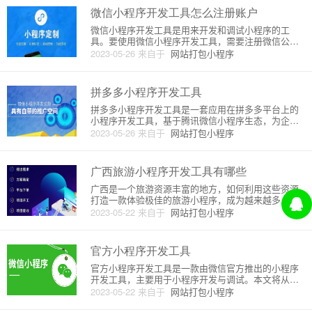
还原在小程序开发工具中创建
微信小程序开发工具怎么注册账户
微信小程序开发工具是用来开发和调试小程序的工
具。要使用微信小程序开发工具，需要注册微信公众
号和小程序。以下是详细的注册流程：1.注册微信公
2023-05-26
来自于
网站打包小程序
众号首先需要注册一个微信公众号，以便获取小程序
账号。打开微信公众平台官方网站，然后点击“注册”。
填写必要的注册信息，包
拼多多小程序开发工具
拼多多小程序开发工具是一套应用在拼多多平台上的
小程序开发工具，基于腾讯微信小程序生态，为企业
和个人提供了轻松开发小程序的平台，从而可以快速
2023-05-26
来自于
网站打包小程序
实现自己的商业价值和用户需求。拼多多小程序开发
工具基于WXML、WXSS、JavaScript 三种开发语
言，开发者通
广西旅游小程序开发工具有哪些
广西是一个旅游资源丰富的地方，如何利用这些资源
打造一款体验极佳的旅游小程序，成为越来越多人关
注的话题。本文将介绍几种广西旅游小程序开发工
2023-05-22
来自于
网站打包小程序
具，帮助开发者轻松开发自己的旅游小程序。1.微信
小程序开发工具 微信小程序的普及让微信成为很多企
业开发小程序的首选。微信
官方小程序开发工具
官方小程序开发工具是一款由微信官方推出的小程序
开发工具，主要用于小程序开发与调试。本文将从原
理和详细介绍两方面进行阐述。一、原理小程序开发
2023-05-22
来自于
网站打包小程序
工具主要包含两个部分：一个是前端项目，另一个是