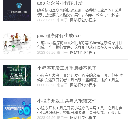
介绍：App全称App
app 公众号小程序开发
随着移动互联网的快速发展，各种移动应用的开发和
使用已经成为大趋势。其中，App、公众号和小程序
是目前最为流行的三种移动应用形态。本文将会介绍
2023-08-09
来自于
网站打包小程序
这三种应用的开发原理及其详细介绍。一、App开发
原理及详细介绍：App是指安装在移动设备之上，为
用户提供某项服务或功
java程序如何生成exe
生成Java程序的exe文件指的是将Java程序编译并打
包成一个可执行文件，这样用户就可以在没有安装Jav
a运行环境的计算机上直接运行该程序。当然，为了达
2023-05-26
来自于
网站打包小程序
到这个目的，我们需要一些额外的工具和步骤。接下
来，我将详细介绍如何生成Java程序的exe文件。1.
小程序开发工具重启键不见了
小程序开发者工具是开发小程序的必备工具，但有时
候你会遇到开发者工具出现一些问题，比如工具重启
键不见了。这个问题通常是因为小程序开发者工具的
2023-05-26
来自于
网站打包小程序
窗口被缩小导致的，解决办法也非常简单。首先我们
需要了解开发者工具的窗口是由 Electron 框架创建
的。Electr
小程序开发工具导入报错文件
小程序开发工具是开发小程序的常用工具，它具有自
带代码编辑器、模拟器和调试工具等功能。在使用小
程序开发工具的过程中，遇到导入报错文件的问题是
2023-05-26
来自于
网站打包小程序
很常见的。本文将结合实际情况，对小程序开发工具
导入报错文件的原理和详细介绍进行分析。一、情景