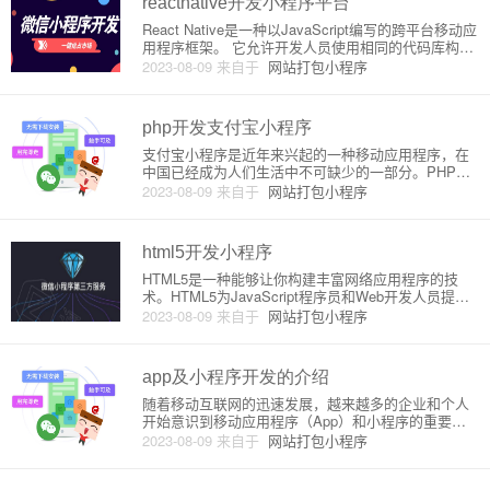
reactnative开发小程序平台
React Native是一种以JavaScript编写的跨平台移动应
用程序框架。 它允许开发人员使用相同的代码库构建i
OS和Android应用程序，并使其看起来与原生应用程
2023-08-09
来自于
网站打包小程序
序非常相似。 而小程序是一种不需要下载和安装的轻
量级应用，通常是在微信、支付宝等应
php开发支付宝小程序
支付宝小程序是近年来兴起的一种移动应用程序，在
中国已经成为人们生活中不可缺少的一部分。PHP作
为一种常用的网络编程语言，也可以用来进行支付宝
2023-08-09
来自于
网站打包小程序
小程序的开发。本文将介绍如何使用PHP开发支付宝
小程序，并解释其中的原理。1. 熟悉支付宝小程序在
开发支付宝小程序前
html5开发小程序
HTML5是一种能够让你构建丰富网络应用程序的技
术。HTML5为JavaScript程序员和Web开发人员提供
了更好的工具和能力，可在移动设备和桌面上构建丰
2023-08-09
来自于
网站打包小程序
富的应用程序。 这些应用程序可以通过浏览器或包装
应用程序的方式在智能手机和平板电脑上提供。小程
序是一
app及小程序开发的介绍
随着移动互联网的迅速发展，越来越多的企业和个人
开始意识到移动应用程序（App）和小程序的重要
性。App和小程序都是支持移动设备上安装和使用的
2023-08-09
来自于
网站打包小程序
应用程序，它们不仅可以提供相当好的用户体验，还
可以为企业和个人带来商业机会和收益。App的原理