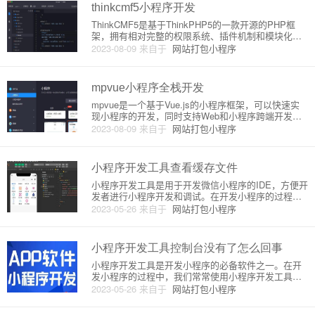
账号首先需要在
thinkcmf5小程序开发
ThinkCMF5是基于ThinkPHP5的一款开源的PHP框
架，拥有相对完整的权限系统、插件机制和模块化开
发等特性。而ThinkCMF5小程序开发则是在此基础上
2023-08-09
来自于
网站打包小程序
实现微信小程序的开发，下面详细介绍一下其原理。
1. 了解微信小程序微信小程序是一种全新的应用，
mpvue小程序全栈开发
mpvue是一个基于Vue.js的小程序框架，可以快速实
现小程序的开发，同时支持Web和小程序跨端开发。
下面是mpvue小程序全栈开发的详细介绍：一、框架
2023-08-09
来自于
网站打包小程序
原理mpvue的底层原理是基于Vue.js和小程序原生AP
I，通过Vue的模板和组件化开发方式，将Vu
小程序开发工具查看缓存文件
小程序开发工具是用于开发微信小程序的IDE，方便开
发者进行小程序开发和调试。在开发小程序的过程
中，经常需要查看缓存文件以确保程序的正常运行。
2023-05-26
来自于
网站打包小程序
那么，小程序开发工具如何查看缓存文件呢？下面将
为你详细介绍。一、小程序开发工具缓存文件的类型
小程序的缓存文件主要包括
小程序开发工具控制台没有了怎么回事
小程序开发工具是开发小程序的必备软件之一。在开
发小程序的过程中，我们常常使用小程序开发工具中
的控制台来打印出关键信息、查看运行状态以及程序
2023-05-26
来自于
网站打包小程序
错误信息的输出等等。但有时候，我们在打开小程序
开发工具后却发现控制台突然消失了，那么这是怎么