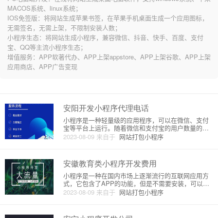
MACOS系统、linux系统；
IOS免签版：将网站生成苹果书签，在苹果手机桌面生成一个应用图标，
无需签名，无需上架，不限制安装人数；
小程序生态：将网站生成小程序，兼容微信、抖音、快手、百度、支付
宝、QQ等主流小程序生态；
增值服务：APP软著代办、APP上架appstore、APP上架谷歌、APP上架
应用商店、APP广告变现
安阳开发小程序代理电话
小程序是一种轻量级的应用程序，可以在微信、支付
宝等平台上运行。随着微信和支付宝的用户数量的不
断增长，小程序也成为了吸引广大用户的一种有效方
2023-08-09
来自于
网站打包小程序
式。如果想开发小程序，可以选择自己开发或者找代
理商开发。其中，代理商开发具有快速、省力、成本
低等优点。在安阳地区，开发
安徽教育类小程序开发费用
小程序是一种在国内市场上逐渐流行的互联网应用方
式，它包含了APP的功能，但是不需要安装，可以直
接在微信中使用。对于教育领域而言，开发一款专门
2023-08-09
来自于
网站打包小程序
的小程序可以很好地服务学生和家长，提高教育信息
的透明度和流通性。安徽教育类小程序开发费用的大
小不仅与开发难度和复杂程