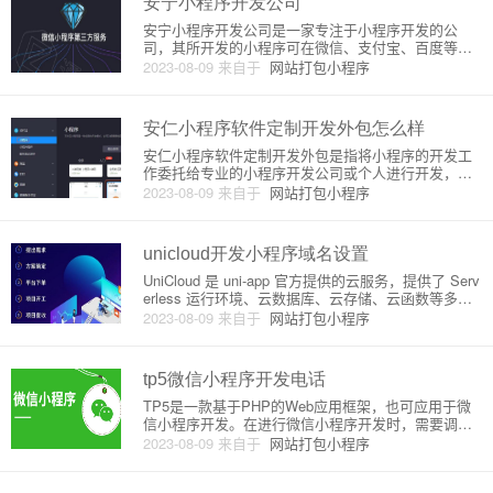
安宁小程序开发公司
安宁小程序开发公司是一家专注于小程序开发的公
司，其所开发的小程序可在微信、支付宝、百度等平
台上运行。安宁小程序开发公司有着经验丰富的开发
2023-08-09
来自于
网站打包小程序
团队和完善的开发流程，可以为客户提供高效、专
业、个性化的小程序开发服务。安宁小程序开发公司
的开发流程包括需求分析、原型设
安仁小程序软件定制开发外包怎么样
安仁小程序软件定制开发外包是指将小程序的开发工
作委托给专业的小程序开发公司或个人进行开发，以
获取具有个性化的小程序解决方案。在过去几年里，
2023-08-09
来自于
网站打包小程序
小程序的快速发展已经成为交互式营销和互联网经济
的重要组成部分，因此越来越多的团队开始使用小程
序来满足商业和社交需求。安
unicloud开发小程序域名设置
UniCloud 是 uni-app 官方提供的云服务，提供了 Serv
erless 运行环境、云数据库、云存储、云函数等多种
云服务能力。在使用 UniCloud 开发小程序时，需要进
2023-08-09
来自于
网站打包小程序
行一些域名的设置才能保证云服务正常工作。本文将
详细介绍 UniCloud
tp5微信小程序开发电话
TP5是一款基于PHP的Web应用框架，也可应用于微
信小程序开发。在进行微信小程序开发时，需要调用
微信开放平台API接口进行数据交互，并且需要借助微
2023-08-09
来自于
网站打包小程序
信开发者工具进行开发调试。下面将详细介绍TP5微
信小程序开发的步骤和原理。一、注册小程序开发者