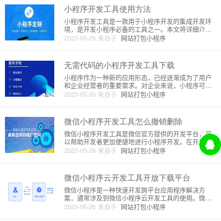
回事呢？首先，需要明确的是
小程序开发工具使用方法
小程序开发工具是一款用于小程序开发的集成开发环
境，是开发小程序必备的工具之一。本文将详细介绍
小程序开发工具的使用方法和原理。一、安装小程序
2023-05-26
来自于
网站打包小程序
开发工具在开始使用小程序开发工具之前，需要先将
其下载和安装。小程序开发工具支持多个操作系统，
如Windows、MacO
无需代码的小程序开发工具下载
小程序作为一种新的应用形态，已经逐渐成为了用户
和企业经营者的重要需求。对企业来说，小程序可以
作为品牌形象宣传的新平台，对用户则成为快速解决
2023-05-26
来自于
网站打包小程序
问题、查找信息和消费购物的利器。对于没有编程能
力的个人和小团队来说，如何开发一个小程序呢？无
需代码的小程序开发工具成为
微信小程序开发工具怎么撤销删除
微信小程序开发工具是微信官方提供的开发平台，可
以帮助开发者更加便捷地进行小程序开发。在开发的
过程中，有时候会误操作而删除了某个文件或目录，
2023-05-26
来自于
网站打包小程序
这时候就需要使用撤销删除功能来恢复操作。本文将
详细介绍微信小程序开发工具如何撤销删除，包括其
原理和具体步骤。一、撤销删
微信小程序云开发工具开放下载平台
微信小程序是一种快速开发跨平台应用程序解决方
案，通常涉及到微信小程序云开发工具的使用。微信
小程序云开发工具是一种轻量级工具，用于帮助开发
2023-05-26
来自于
网站打包小程序
者快速开发微信小程序。它包括了一系列的工具、框