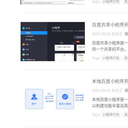
Tags:
小程序打包
百
百度共享小程序
2023-08-23
来自于
网
百度共享小程序是一
供一个共享的平台，
况。首先，百度共享
Tags:
小程序打包
百
本地百度小程序
2023-08-23
来自于
网
本地百度小程序是一
以构建功能丰富且高
来了解一下本地百度
Tags:
小程序打包
百