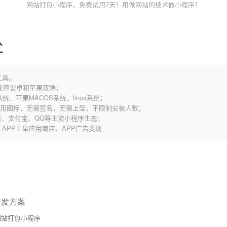
网站打包小程序，免费试用7天！用做网站的技术做小程序！
处
工具。
，兼容安卓和苹果双端；
统、苹果MACOS系统、linux系统；
应用图标，无需签名，无需上架，不限制安装人数；
、支付宝、QQ等主流小程序生态；
歌、APP上架应用商店、APP广告变现
开发方案
站打包小程序