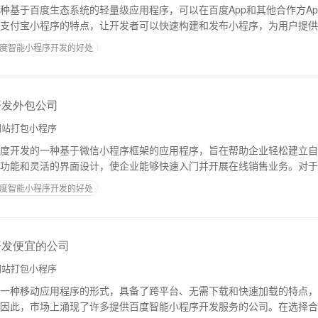
种基于百度生态系统的轻量级应用程序，可以在百度App和其他合作方Ap
支付宝小程序的特点，让开发者可以快速构建和发布小程序，为用户提供
方案的原理如下：1. 小程序框架：百度
度智能小程序开发的好处
开发外包公司
站打包小程序
度开发的一种基于微信小程序框架的应用程序，旨在帮助企业轻松建立自
功能和灵活的界面设计，使企业能够快速入门并开展在线销售业务。对于
动的企业来说，百度电商小程序是一个理想的解决
度智能小程序开发的好处
开发便宜的公司
站打包小程序
一种移动应用程序的形式，具备了跨平台、无需下载和快速加载的特点，
因此，市场上涌现了许多提供百度智能小程序开发服务的公司。在选择合