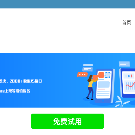
首页
免费试用