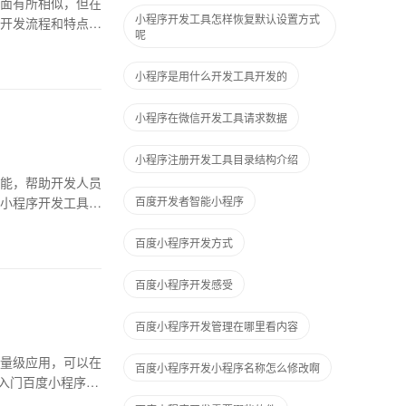
面有所相似，但在
小程序开发工具怎样恢复默认设置方式
开发流程和特点。
呢
小程序是用什么开发工具开发的
小程序在微信开发工具请求数据
小程序注册开发工具目录结构介绍
能，帮助开发人员
小程序开发工具是
百度开发者智能小程序
百度小程序开发方式
百度小程序开发感受
百度小程序开发管理在哪里看内容
量级应用，可以在
百度小程序开发小程序名称怎么修改啊
入门百度小程序开