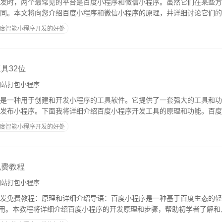
发时，两个最常见的平台是百度小程序和微信小程序。虽然它们在某些方
同。本文将向您介绍百度小程序和微信小程序的原理，并详细讨论它们的
一下什么是小程序。小程序是一种轻量级的应用
度智能小程序开发的好处
具32位
站打包小程序
是一种用于创建和开发小程序的工具软件。它提供了一套强大的工具和功
发布小程序。下面我将详细介绍百度小程序开发工具的原理和功能。百度
n框架开发的跨平台应用程序，支持Win
度智能小程序开发的好处
免费教程
站打包小程序
发免费教程：原理和详细介绍导语：百度小程序是一种基于百度生态的轻
使用。本教程将详细介绍百度小程序的开发原理和步骤，帮助初学者了解和
解百度小程序### 1. 什么是百度