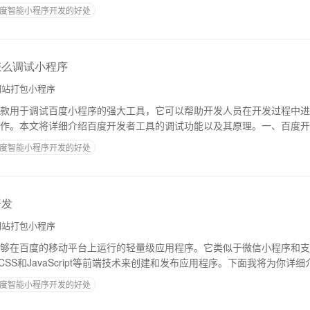
原理和特点。百度智能小程序是一种基于微信小
度智能小程序开发的好处
怎么调试小程序
站打包小程序
款用于调试百度小程序的强大工具，它可以帮助开发人员在开发过程中进
作。本文将详细介绍百度开发者工具的调试功能以及其原理。一、百度开
：你可以在百度开发者工具的官方网站上下载安
度智能小程序开发的好处
开发
站打包小程序
够在百度的移动平台上运行的轻量级应用程序。它类似于微信小程序和支
CSS和JavaScript等前端技术来创建和发布应用程序。下面我将为你详
. 百度小程序的原理：百度小
度智能小程序开发的好处