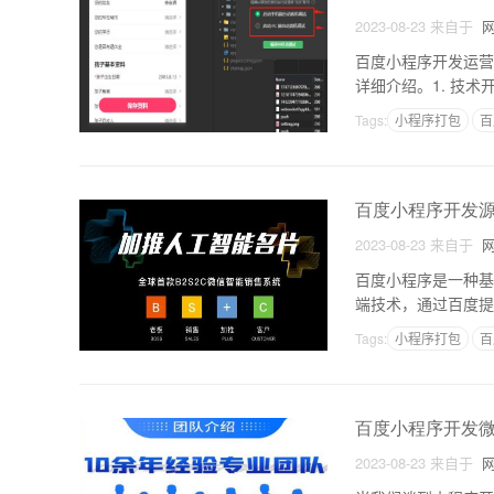
2023-08-23
来自于
网
百度小程序开发运营
详细介绍。1. 技
核心功能、用户界面
Tags:
小程序打包
百
百度小程序开发
2023-08-23
来自于
网
百度小程序是一种基于
端技术，通过百度提
理和详细介绍。一、
Tags:
小程序打包
百
百度小程序开发
2023-08-23
来自于
网