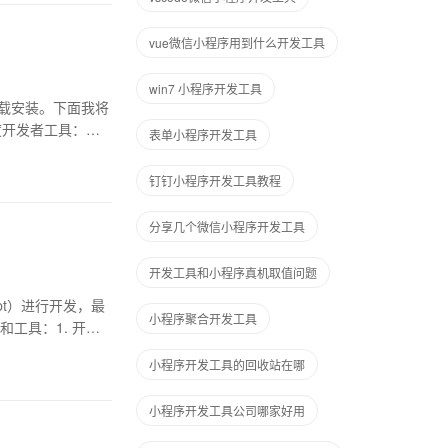
vue微信小程序用到什么开发工具
win7 小程序开发工具
载安装。下面我将
度开发者工具：百
表单小程序开发工具
钉钉小程序开发工具教程
分享几个微信小程序开发工具
开发工具和小程序真机取值问题
pt）进行开发，最
小程序聚合开发工具
工具：1. 开发
小程序开发工具的回收站在哪
小程序开发工具公司哪家好用