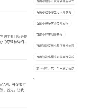
百度小程序开发需要哪些软件
百度小程序哪里可以开发的
百度小程序有必要开发吗
百度小程序制作开发
它的主要目标是提
序的原理和详细情
百度智能家居小程序开发流程
百度智能小程序开发案例分析
怎么可以开发一个百度小程序
API，开发者可
骤。首先，让我们