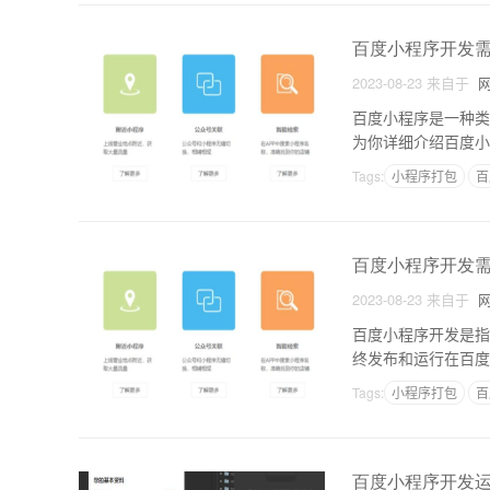
百度小程序开发
2023-08-23
来自于
网
百度小程序是一种类
为你详细介绍百度小
度开发者工具是用于
Tags:
小程序打包
百
百度小程序开发
2023-08-23
来自于
网
百度小程序开发是指通
终发布和运行在百度
工具：百度开发者工
Tags:
小程序打包
百
百度小程序开发