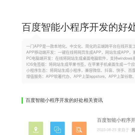
百度智能小程序开发的好
一门APP是一款本地化、中文化、简化的云端跨平台在线开发
APP移动端开发：一键在线将网页生成APP，网站生成APP
PC电脑端开发：在线将网站生成桌面电脑软件，支持windows系
IOS免签版：将网站生成苹果书签，在苹果手机桌面生成一个
小程序生态：将网站生成小程序，兼容微信、抖音、快手、百度
增值服务：APP软著代办、APP上架appstore、APP上架谷
百度智能小程序开发的好处相关资讯
百度智能小程序
2023-08-23
来自于
网