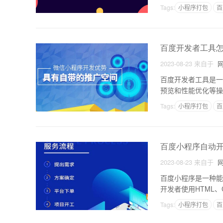
们需要了解一些基本
Tags:
小程序打包
百
百度开发者工具
2023-08-23
来自于
网
百度开发者工具是一
预览和性能优化等操
配置1. 下载安装
Tags:
小程序打包
百
百度小程序自动
2023-08-23
来自于
网
百度小程序是一种能
开发者使用HTML、
原理和开发流程。1
Tags:
小程序打包
百