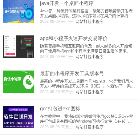
ave
java开发一个桌面小程序
Java是一种流行的编程语言，能够方便地帮助开发者
开发桌面小程序。这种小程序可以在用户的计算机上
运行，并提供一系列有用的功能，例如文本编辑器、
2023-08-09
来自于
网站打包小程序
计算器、图形化界面等。本文将介绍如何使用Java开
发一个桌面小程序，其中会介绍Java语言的基础概
念、图形化用户接
app和小程序火速开发交易评价
随着智能手机和互联网的普及，越来越多的人开始倾
向于使用手机app和小程序来满足日常生活的需求，这
也使得app和小程序的市场需求越来越大。如何快速开
2023-08-09
来自于
网站打包小程序
发出高质量的app和小程序成为了开发者需要思考的问
题。本文将介绍app和小程序的开发原理以及如何快速
开发交易评
最新的小程序开发工具版本号
最新的小程序开发工具版本号为2.9.3，它是我们用来
开发小程序的集成开发环境（IDE）。它提供了一系列
的实用工具和接口，帮助我们开发小程序并对其进行
2023-05-26
来自于
网站打包小程序
测试和调试。使用小程序开发工具，可以大大简化我
们的小程序开发流程，提高开发效率。小程序开发工
具的主要功能包括
gcc打包进exe图标
在本教程中，我将向您介绍如何使用gcc将C或C++程
序打包成具有图标的Windows可执行文件（.exe）。
首先，您需要具备以下：1. GCC编译器：我们将使用
2023-05-26
来自于
网站打包小程序
MinGW版本的GCC，您可以从这个网址下载：https://
mingw-w64.org/dok