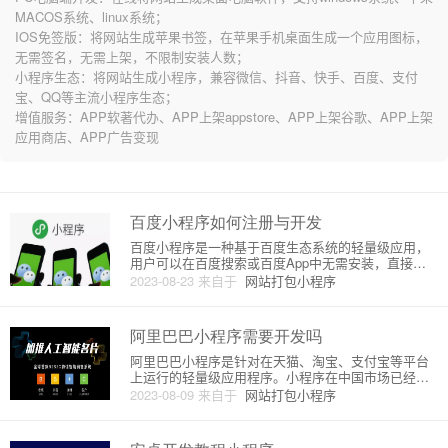
MACOS系统、linux系统；
IOS免签版：将网站生成苹果书签，在苹果手机桌面生成一个应用图标，
无需签名，无需上架，不限制安装人数；
小程序生态：将网站生成小程序，兼容微信、抖音、快手、百度、支付
宝、QQ等主流小程序生态；
增值服务：APP软著代办、APP上架appstore、APP上架谷歌、APP上架
应用商店、APP广告变现
百度小程序如何注册与开发
百度小程序是一种基于百度生态系统的轻量级应用，
用户可以在百度搜索或百度App中无需安装，直接使
用的小程序。本文将介绍百度小程序的注册和开发过
2023-08-23
来自于
网站打包小程序
程。**注册百度小程序账号：**1. 首先，你需要访问百
度小程序开放平台的官方网址，并点击“注册”按钮。2.
在注册
阿里巴巴小程序需要开发吗
阿里巴巴小程序是针对在天猫、淘宝、支付宝等平台
上运行的轻量级应用程序。小程序在中国市场已经有
非常广泛的应用，支持数亿用户的使用。此外，小程
2023-08-09
来自于
网站打包小程序
序被中小企业与开发者广泛接受，内置的功能和服务
也不断丰富，成为新一代的手机应用程序。阿里巴巴
小程序不需要单独进行开发，