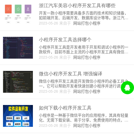
浙江汽车美容小程序开发工具有哪些
开发一款小程序需要具备多方面的技术和知识储备，
如前端开发、后端开发、数据库设计等等。浙江汽车
美容小程序也不例外，下面就来详细介绍一下浙江汽
2023-05-26
来自于
网站打包小程序
车美容小程序开发工具有哪些。1. 微信开发者工具微
信开发者工具是开发微信小程序的主要工具之一。通
过微信开发者工具，开发
小程序开发工具选择哪个
小程序开发工具是开发者用于开发和调试小程序的一
款软件，目前市面上主流的小程序开发工具有微信开
发者工具、IDEA、VS Code等多种。那么在众多的小
2023-05-26
来自于
网站打包小程序
程序开发工具中，该如何选择合适的工具呢？下面将
从原理和详细介绍两方面进行分析。一、原理介绍1.
微信开发者工
微信小程序开发工具 增强编译
微信小程序开发工具是开发微信小程序的必备工具之
一，它可以帮助开发者快速创建小程序并进行调试。
同时，它提供了编译工具，可以帮助开发者将代码转
2023-05-26
来自于
网站打包小程序
换成可以在微信中运行的小程序代码。在最新版的微
信小程序开发工具中，还提供了增强编译功能，可以
更快的编译代码。增强编译是
如何下载小程序开发工具
小程序是一种基于微信平台的应用程序，其具有轻量
化、无需下载安装、易于分享、免费使用的特点，因
此成为了当下越来越受欢迎的一种应用模式。如果你
2023-05-26
来自于
网站打包小程序
想要开发小程序，那么需要下载小程序开发工具。小