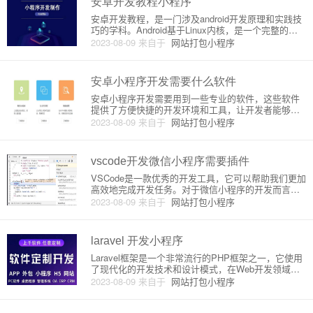
安卓开发教程小程序
安卓开发教程，是一门涉及android开发原理和实践技
巧的学科。Android基于Linux内核，是一个完整的开
放源代码的软件堆栈，包括操作系统、中间件、应用
2023-08-09
来自于
网站打包小程序
程序和基础框架。它是全球最流行的移动操作系统之
一，市场占有率超过80%。在安卓开发教程中，主要
学习
安卓小程序开发需要什么软件
安卓小程序开发需要用到一些专业的软件，这些软件
提供了方便快捷的开发环境和工具，让开发者能够更
加高效地进行开发。下面将介绍一些常用的安卓小程
2023-08-09
来自于
网站打包小程序
序开发软件。1. Android StudioAndroid Studio是由Go
ogle开发的集成开发环境（IDE）
vscode开发微信小程序需要插件
VSCode是一款优秀的开发工具，它可以帮助我们更加
高效地完成开发任务。对于微信小程序的开发而言，V
SCode也提供了一些非常有用的插件，可以让我们更
2023-08-09
来自于
网站打包小程序
加方便地进行开发。一、开发环境搭建在开始之前，
我们需要先完成开发环境的搭建。具体步骤如下：1.
安装Node
laravel 开发小程序
Laravel框架是一个非常流行的PHP框架之一，它使用
了现代化的开发技术和设计模式，在Web开发领域获
得了很高的声誉。小程序(微信小程序)则是一种全新的
2023-08-09
来自于
网站打包小程序
移动应用模式，它允许开发人员使用简洁的编程语言
和开发环境来轻松构建小程序应用程序。如果使用Lar