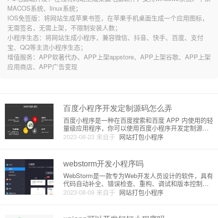
MACOS系统、linux系统；
IOS免签版：将网站生成苹果书签，在苹果手机桌面生成一个应用图标，
无需签名，无需上架，不限制安装人数；
小程序生态：将网站生成小程序，兼容微信、抖音、快手、百度、支付
宝、QQ等主流小程序生态；
增值服务：APP软著代办、APP上架appstore、APP上架谷歌、APP上架
应用商店、APP广告变现
百度小程序开发定制源码怎么弄
百度小程序是一种在百度搜索和百度 APP 内使用的轻
量级应用程序，你可以使用百度小程序开发定制源码
来创建自己的小程序。在这篇文章中，我将向你介绍
2023-08-23
来自于
网站打包小程序
百度小程序开发定制源码的原理和详细步骤。###
一、百度小程序开发概述百度小程序是一种基于前端
技术开发的应用程序
webstorm开发小程序吗
WebStorm是一款专为Web开发人员设计的软件，具有
代码自动补全、错误检查、重构、调试和版本控制等
强大的功能。WebStorm支持多种语言和框架，包括最
2023-08-09
来自于
网站打包小程序
新的Vue、React和Angular，也包括小程序开发。在W
ebStorm中，开发者可以使用自己熟