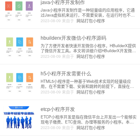
java小程序开发制作
Java小程序开发制作是一种轻量级的应用程序，它通
过Java虚拟机来运行，不需要安装，在运行时也不需
要特别的权限，是一种非常方便的应用程序开发方
2023-08-09
来自于
网站打包小程序
法。Java小程序的制作过程，主要包括以下几个步
骤：1. 编写Java代码。Java小程序的代码可以根据需
求来设
hbuilderx开发微信小程序源码
为了方便开发者快速开发微信小程序，HBuilderX提供
了微信开发工具。本文将详细介绍HBuilderX开发微信
小程序的原理，并带领开发者实现一个简单的小程
2023-08-09
来自于
网站打包小程序
序。HBuilderX是一款基于Visual Studio Code的HTM
L、JS、CSS高效开发
h5小程序开发需要什么
HTML5小程序是一种基于Web技术实现的轻量级应
用，在不需要下载、安装和跳转的前提下，直接在浏
览器中运行。H5小程序由Web前端技术和移动领域技
2023-08-09
来自于
网站打包小程序
术组成，可以实现许多应用的需求，比如小游戏、小
工具，还可以嵌入到各种应用或网站中去提供丰富内
容。本文将介绍H5
etcp小程序开发
ETCP小程序开发是指在微信平台上开发出一个能够实
现电子缴费、ETC查询、办理等服务的小程序。本文
将详细介绍ETCP小程序开发的原理和流程。一、ETC
2023-08-09
来自于
网站打包小程序
P小程序开发原理ETCP小程序开发的实现原理基于微
信小程序开发框架。微信小程序开发框架是集成了微