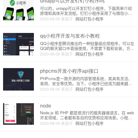
uniapp可以开发钉钉小程序吗
可以的，uniapp可以开发钉钉小程序，下面简单介绍
原理和具体开发流程。钉钉小程序采用了与微信小程
序相同的技术框架，使用JavaScript、WXML和WXS
2023-08-09
来自于
网站打包小程序
S进行开发。不同之处在于，钉钉小程序的开发需要使
用DingTalk API进行接口调用，而微信小程
qq小程序开发与发布小教程
QQ小程序是腾讯推出的一种轻量级应用程序，可以在
QQ的聊天窗口中直接使用，不需要下载和安装，方便
快捷。QQ小程序支持多种应用场景，例如小游戏、实
2023-08-09
来自于
网站打包小程序
时公告、直播间等等，成为了互联网领域的重要一
环。下面我们一起来看看如何开发和发布QQ小程序。
一、QQ小程序开发1
phpcms开发小程序api接口
PHPcms是一款开源的内容管理系统，其具有灵活、
易用、安全等优势。当下，小程序已经成为越来越受
欢迎的一种应用形式。因此，本文将介绍如何基于PH
2023-08-09
来自于
网站打包小程序
Pcms来开发小程序API接口。1. 了解开发小程序接口
的原理小程序API接口的开发需要调用第三方接口完成
数据的
node
Node.js 和 PHP 都是很流行的服务器端语言，在 web
开发领域，二者都有各自的优势和应用场景。小程序
是微信提供的一种应用形式，它的主要功能是使用 HT
2023-08-09
来自于
网站打包小程序
ML、CSS 和 JavaScript 等 Web 技术进行开发，同
时依托微信平台提供的 AP