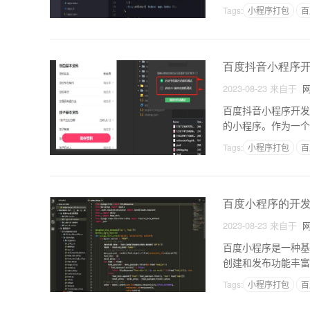
优质的用户体验。百
Tags:
小程序打包
百
百度抖音小程序
2023-08-23
来自于
网
百度抖音小程序开发
的小程序。作为一个
也具备一定的竞争力
Tags:
小程序打包
百
百度小程序的开
2023-08-23
来自于
网
百度小程序是一种基
创建和发布功能丰富
百度小程序的开发方
Tags:
小程序打包
百