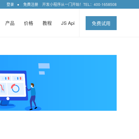
登录
●
免费注册
开发小程序从一门开始！TEL：400-1658508
产品
价格
教程
JS Api
免费试用