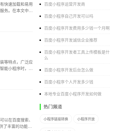
有快速加载和易用
百度小程序运营开发商
服务。在本文中，
百度小程序自己开发可以吗
百度小程序开发费用多少钱一个月啊
百度小程序开发诚信企业推荐
百度小程序开发者工具上传模板是什
么
装等特点，广泛应
智能小程序时，开
百度小程序开发后台怎么做
百度小程序个人开发多少钱
本地专业百度小程序开发如何做
热门频道
小程序链接转换
小程序开放
可以在百度搜索、
供了丰富的功能和