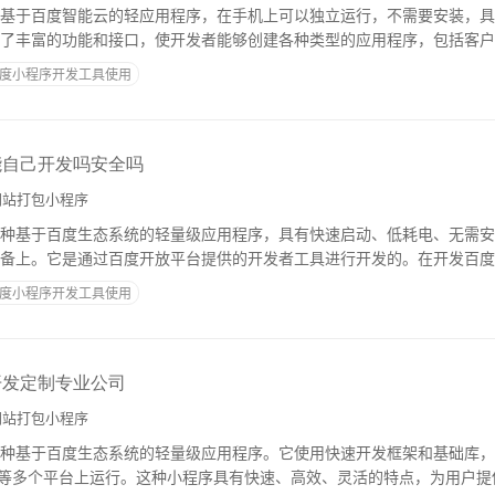
基于百度智能云的轻应用程序，在手机上可以独立运行，不需要安装，具
了丰富的功能和接口，使开发者能够创建各种类型的应用程序，包括客户
程序开发客户服务的原理。要开发客户服务的小
度小程序开发工具使用
能自己开发吗安全吗
站打包小程序
种基于百度生态系统的轻量级应用程序，具有快速启动、低耗电、无需安
备上。它是通过百度开放平台提供的开发者工具进行开发的。在开发百度
供的开发者工具进行开发，该工具提供了丰富的
度小程序开发工具使用
开发定制专业公司
站打包小程序
种基于百度生态系统的轻量级应用程序。它使用快速开发框架和基础库，
图等多个平台上运行。这种小程序具有快速、高效、灵活的特点，为用户提