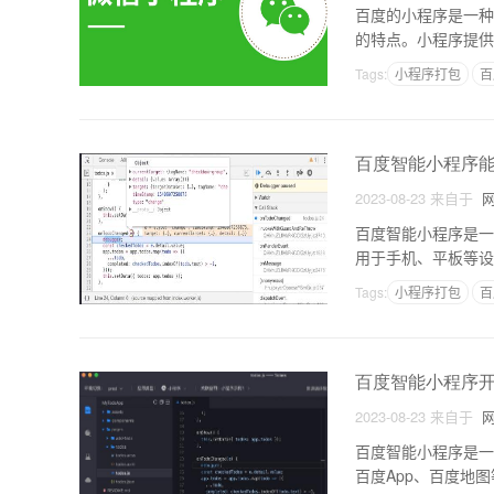
百度的小程序是一种
的特点。小程序提供
我将详细介绍百度小
Tags:
小程序打包
百
百度智能小程序
2023-08-23
来自于
网
百度智能小程序是一
用于手机、平板等设
发者可以使用百度提
Tags:
小程序打包
百
百度智能小程序
2023-08-23
来自于
网
百度智能小程序是一
百度App、百度地