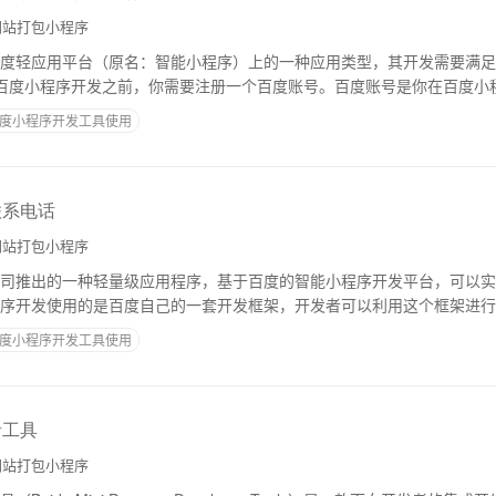
站打包小程序
度轻应用平台（原名：智能小程序）上的一种应用类型，其开发需要满足一
行百度小程序开发之前，你需要注册一个百度账号。百度账号是你在百度小
的重要身份凭证。2. 安装开发工具:
度小程序开发工具使用
联系电话
站打包小程序
司推出的一种轻量级应用程序，基于百度的智能小程序开发平台，可以实
序开发使用的是百度自己的一套开发框架，开发者可以利用这个框架进行
小程序的开发原理并提供百度小程序开发联系电
度小程序开发工具使用
者工具
站打包小程序