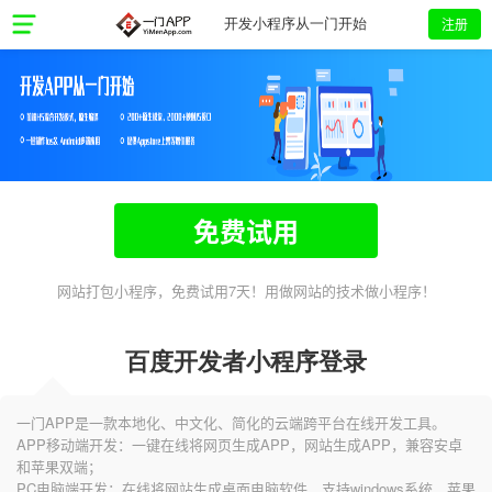
注册
开发小程序从一门开始
免费试用
网站打包小程序，免费试用7天！用做网站的技术做小程序！
百度开发者小程序登录
一门APP是一款本地化、中文化、简化的云端跨平台在线开发工具。
APP移动端开发：一键在线将网页生成APP，网站生成APP，兼容安卓
和苹果双端；
PC电脑端开发：在线将网站生成桌面电脑软件，支持windows系统、苹果